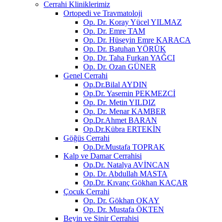
Cerrahi Kliniklerimiz
Ortopedi ve Travmatoloji
Op. Dr. Koray Yücel YILMAZ
Op. Dr. Emre TAM
Op. Dr. Hüseyin Emre KARACA
Op. Dr. Batuhan YÖRÜK
Op. Dr. Taha Furkan YAĞCI
Op. Dr. Ozan GÜNER
Genel Cerrahi
Op.Dr.Bilal AYDIN
Op.Dr. Yasemin PEKMEZCİ
Op. Dr. Metin YILDIZ
Op. Dr. Menar KAMBER
Op.Dr.Ahmet BARAN
Op.Dr.Kübra ERTEKİN
Göğüs Cerrahi
Op.Dr.Mustafa TOPRAK
Kalp ve Damar Cerrahisi
Op.Dr. Natalya AVİNCAN
Op. Dr. Abdullah MASTA
Op.Dr. Kıvanç Gökhan KAÇAR
Çocuk Cerrahi
Op. Dr. Gökhan OKAY
Op. Dr. Mustafa ÖKTEN
Beyin ve Sinir Cerrahisi