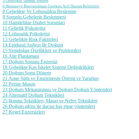
5 Gebelikte Tarama Testleri
6 Hastaneye Başvurulması Gereken Acil Durum Belirtileri
8 Gebelikte Ve Lohusalıkta Beslenme
9 Sorunlu Gebelerin Beslenmesi
10 Hamilelikte Diabet Sorunları
11 Gebelik Psikolojisi
12 Lohusalık Psikolojisi
13 Gebelikte Risk Faktörleri
14 Epidural Anljezi İle Doğum
15 Yenidoğan Özellikleri ve Problemleri
16 Aile Planlaması
17 Doğum Sonrası Egzersiz
18 Gebelikte Kas İskelet Sistemi Değişiklikleri
20 Doğum Sonu Dönem
21 Anne Sütü ve Emzirmenin Önemi ve Yararları
22 Perine Masajı
23 Doğum Mekanizması ve Doğum Doğum Yöntemleri
24 Alternatif Doğum Teknikleri
25 Ikınma Teknikleri, Masaj ve Nefes Teknikleri
26 Doğum ağrısı ile ilaçsız baş etme yöntemleri
27 Kegel Egzersizleri