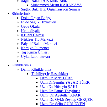
Sağlık Bakım Hiz. Müd. Yard.
Muhammed Mesut KARAKAYA
Sağlık Bak. Hiz. Organizasyon Şeması
Birimlerimiz
Doku Organ Bağışı
Evde Sağlık Hizmetleri
Gebe Okulu
Hemodiyaliz
KBRN Ünitesi
Nükleer Tıp Merkezi
Palyatif Bakım Merkezi
Kardiyo Pulmoner
Taş Kırma Ünitesi
Uyku Laboratuvarı
Kliniklerimiz
Dahili Kliniklerimiz
(Dahiliye) İç Hastalıkları
Uzm.Dr. Mert TÜRK
Uzm.Dr.Semiha YAŞAR TÜRK
Uzm.Dr. Hüseyin ŞAKI
Uzm.Dr. Fatma Tozyılmaz
Uzm. Dr. Ayetullah APAK
Uzm. Dr. Öykü Zeynep GERÇEK
Uzm. Dr. Selin GÜRLEYEN