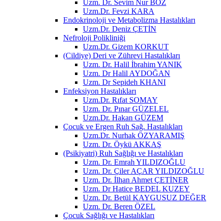
Uzm. Dr. Sevim Nur BOZ
Uzm.Dr. Fevzi KARA
Endokrinoloji ve Metabolizma Hastalıkları
Uzm.Dr. Deniz ÇETİN
Nefroloji Polikliniği
Uzm.Dr. Gizem KORKUT
(Cildiye) Deri ve Zührevi Hastalıkları
Uzm. Dr. Halil İbrahim YANIK
Uzm. Dr Halil AYDOĞAN
Uzm. Dr Sepideh KHANI
Enfeksiyon Hastalıkları
Uzm.Dr. Rıfat SOMAY
Uzm. Dr. Pınar GÜZELEL
Uzm.Dr. Hakan GÜZEM
Çocuk ve Ergen Ruh Sağ. Hastalıkları
Uzm.Dr. Nurhak ÖZYARAMIŞ
Uzm. Dr. Öykü AKKAŞ
(Psikiyatri) Ruh Sağlığı ve Hastalıkları
Uzm. Dr. Emrah YILDIZOĞLU
Uzm. Dr. Çiler AÇAR YILDIZOĞLU
Uzm. Dr. İlhan Ahmet ÇETİNER
Uzm. Dr Hatice BEDEL KUZEY
Uzm. Dr. Betül KAYGUSUZ DEĞER
Uzm. Dr. Beren ÖZEL
Çocuk Sağlığı ve Hastalıkları