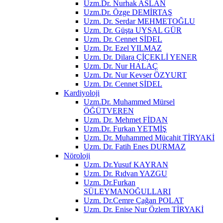
Uzm.Dr. Nurhak ASLAN
Uzm.Dr. Özge DEMİRTAŞ
Uzm. Dr. Serdar MEHMETOĞLU
Uzm. Dr. Güşta UYSAL GÜR
Uzm. Dr. Cennet SİDEL
Uzm. Dr. Ezel YILMAZ
Uzm. Dr. Dilara ÇİÇEKLİ YENER
Uzm. Dr. Nur HALAÇ
Uzm. Dr. Nur Kevser ÖZYURT
Uzm. Dr. Cennet SİDEL
Kardiyoloji
Uzm.Dr. Muhammed Mürsel
ÖĞÜTVEREN
Uzm. Dr. Mehmet FİDAN
Uzm.Dr. Furkan YETMİŞ
Uzm. Dr. Muhammed Mücahit TİRYAKİ
Uzm. Dr. Fatih Enes DURMAZ
Nöroloji
Uzm. Dr.Yusuf KAYRAN
Uzm. Dr. Rıdvan YAZGU
Uzm. Dr.Furkan
SÜLEYMANOĞULLARI
Uzm. Dr.Cemre Çağan POLAT
Uzm. Dr. Enise Nur Özlem TİRYAKİ