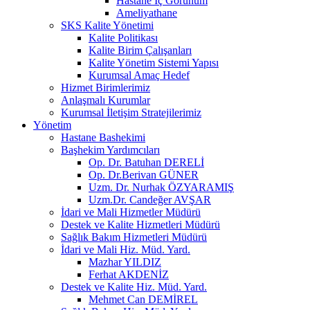
Hastane İç Görünüm
Ameliyathane
SKS Kalite Yönetimi
Kalite Politikası
Kalite Birim Çalışanları
Kalite Yönetim Sistemi Yapısı
Kurumsal Amaç Hedef
Hizmet Birimlerimiz
Anlaşmalı Kurumlar
Kurumsal İletişim Stratejilerimiz
Yönetim
Hastane Bashekimi
Başhekim Yardımcıları
Op. Dr. Batuhan DERELİ
Op. Dr.Berivan GÜNER
Uzm. Dr. Nurhak ÖZYARAMIŞ
Uzm.Dr. Candeğer AVŞAR
İdari ve Mali Hizmetler Müdürü
Destek ve Kalite Hizmetleri Müdürü
Sağlık Bakım Hizmetleri Müdürü
İdari ve Mali Hiz. Müd. Yard.
Mazhar YILDIZ
Ferhat AKDENİZ
Destek ve Kalite Hiz. Müd. Yard.
Mehmet Can DEMİREL