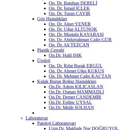
Op. Dr. Batuhan DERELİ
Op. Dr. İsmail İÇLEK
Op. Dr. Turan ÇAYIR
Göz Hastalıkları
Op. Dr. Alper YENER
Op. Dr. Uğur ALTUNOK
Op. Dr. Mustafa KAYABAŞI
Op. Dr. Abdurrahman Çağrı GÜR
Op. Dr. Ali TEZCAN
Plastik Cerrahi
Op.Dr. Halil IŞIK
Üroloji
Op. Dr. Rıfat Burak ERGÜL
Op. Dr. Ahmet Utku KUKUŞ
Op. Dr. Mehmet Çağrı KAÇTAN
Kulak Burun Boğaz Hastalıkları
Op.Dr. Adem KILIÇASLAN
Op.Dr. Osman MAMMADLI
Op.Dr. Demet CANDEMİR
Op.Dr. Erdinç UYSAL
Op.Dr. Melih SOLHAN
Laboratuvar
Patoloji Laboratuvarı
Uzm.Dr. Makbule Nur DOĞRUYOL