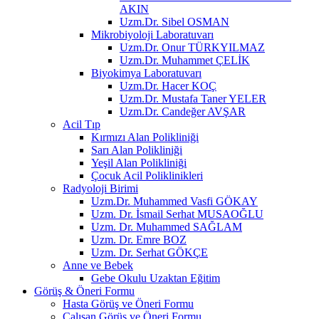
AKIN
Uzm.Dr. Sibel OSMAN
Mikrobiyoloji Laboratuvarı
Uzm.Dr. Onur TÜRKYILMAZ
Uzm.Dr. Muhammet ÇELİK
Biyokimya Laboratuvarı
Uzm.Dr. Hacer KOÇ
Uzm.Dr. Mustafa Taner YELER
Uzm.Dr. Candeğer AVŞAR
Acil Tıp
Kırmızı Alan Polikliniği
Sarı Alan Polikliniği
Yeşil Alan Polikliniği
Çocuk Acil Poliklinikleri
Radyoloji Birimi
Uzm.Dr. Muhammed Vasfi GÖKAY
Uzm. Dr. İsmail Serhat MUSAOĞLU
Uzm. Dr. Muhammed SAĞLAM
Uzm. Dr. Emre BOZ
Uzm. Dr. Serhat GÖKÇE
Anne ve Bebek
Gebe Okulu Uzaktan Eğitim
Görüş & Öneri Formu
Hasta Görüş ve Öneri Formu
Çalışan Görüş ve Öneri Formu