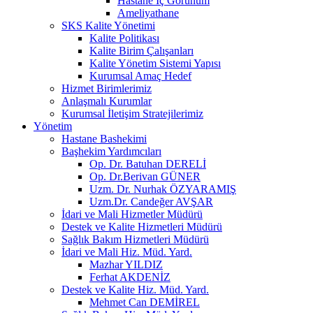
Hastane İç Görünüm
Ameliyathane
SKS Kalite Yönetimi
Kalite Politikası
Kalite Birim Çalışanları
Kalite Yönetim Sistemi Yapısı
Kurumsal Amaç Hedef
Hizmet Birimlerimiz
Anlaşmalı Kurumlar
Kurumsal İletişim Stratejilerimiz
Yönetim
Hastane Bashekimi
Başhekim Yardımcıları
Op. Dr. Batuhan DERELİ
Op. Dr.Berivan GÜNER
Uzm. Dr. Nurhak ÖZYARAMIŞ
Uzm.Dr. Candeğer AVŞAR
İdari ve Mali Hizmetler Müdürü
Destek ve Kalite Hizmetleri Müdürü
Sağlık Bakım Hizmetleri Müdürü
İdari ve Mali Hiz. Müd. Yard.
Mazhar YILDIZ
Ferhat AKDENİZ
Destek ve Kalite Hiz. Müd. Yard.
Mehmet Can DEMİREL