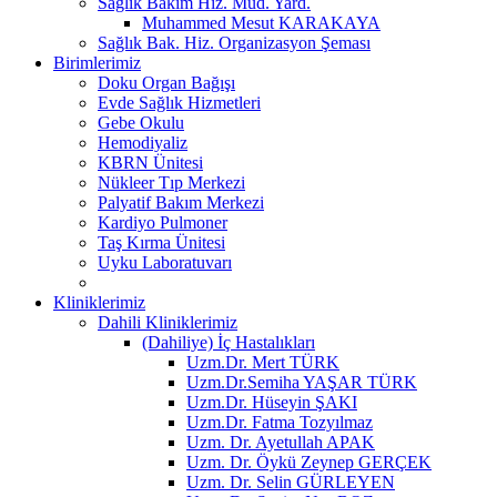
Sağlık Bakım Hiz. Müd. Yard.
Muhammed Mesut KARAKAYA
Sağlık Bak. Hiz. Organizasyon Şeması
Birimlerimiz
Doku Organ Bağışı
Evde Sağlık Hizmetleri
Gebe Okulu
Hemodiyaliz
KBRN Ünitesi
Nükleer Tıp Merkezi
Palyatif Bakım Merkezi
Kardiyo Pulmoner
Taş Kırma Ünitesi
Uyku Laboratuvarı
Kliniklerimiz
Dahili Kliniklerimiz
(Dahiliye) İç Hastalıkları
Uzm.Dr. Mert TÜRK
Uzm.Dr.Semiha YAŞAR TÜRK
Uzm.Dr. Hüseyin ŞAKI
Uzm.Dr. Fatma Tozyılmaz
Uzm. Dr. Ayetullah APAK
Uzm. Dr. Öykü Zeynep GERÇEK
Uzm. Dr. Selin GÜRLEYEN