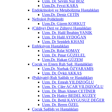
Uzm. Dr. Sevim Nur BOZ
Uzm.Dr. Fevzi KARA
Endokrinoloji ve Metabolizma Hastalıkları
Uzm.Dr. Deniz ÇETİN
Nefroloji Polikliniği
Uzm.Dr. Gizem KORKUT
(Cildiye) Deri ve Zührevi Hastalıkları
Uzm. Dr. Halil İbrahim YANIK
Uzm. Dr Halil AYDOĞAN
Uzm. Dr Sepideh KHANI
Enfeksiyon Hastalıkları
Uzm.Dr. Rıfat SOMAY
Uzm. Dr. Pınar GÜZELEL
Uzm.Dr. Hakan GÜZEM
Çocuk ve Ergen Ruh Sağ. Hastalıkları
Uzm.Dr. Nurhak ÖZYARAMIŞ
Uzm. Dr. Öykü AKKAŞ
(Psikiyatri) Ruh Sağlığı ve Hastalıkları
Uzm. Dr. Emrah YILDIZOĞLU
Uzm. Dr. Çiler AÇAR YILDIZOĞLU
Uzm. Dr. İlhan Ahmet ÇETİNER
Uzm. Dr Hatice BEDEL KUZEY
Uzm. Dr. Betül KAYGUSUZ DEĞER
Uzm. Dr. Beren ÖZEL
Çocuk Sağlığı ve Hastalıkları