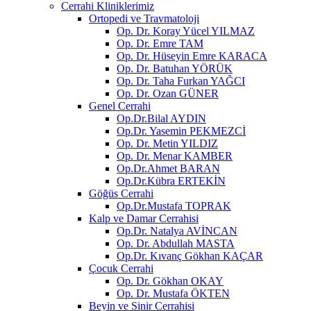
Cerrahi Kliniklerimiz
Ortopedi ve Travmatoloji
Op. Dr. Koray Yücel YILMAZ
Op. Dr. Emre TAM
Op. Dr. Hüseyin Emre KARACA
Op. Dr. Batuhan YÖRÜK
Op. Dr. Taha Furkan YAĞCI
Op. Dr. Ozan GÜNER
Genel Cerrahi
Op.Dr.Bilal AYDIN
Op.Dr. Yasemin PEKMEZCİ
Op. Dr. Metin YILDIZ
Op. Dr. Menar KAMBER
Op.Dr.Ahmet BARAN
Op.Dr.Kübra ERTEKİN
Göğüs Cerrahi
Op.Dr.Mustafa TOPRAK
Kalp ve Damar Cerrahisi
Op.Dr. Natalya AVİNCAN
Op. Dr. Abdullah MASTA
Op.Dr. Kıvanç Gökhan KAÇAR
Çocuk Cerrahi
Op. Dr. Gökhan OKAY
Op. Dr. Mustafa ÖKTEN
Beyin ve Sinir Cerrahisi