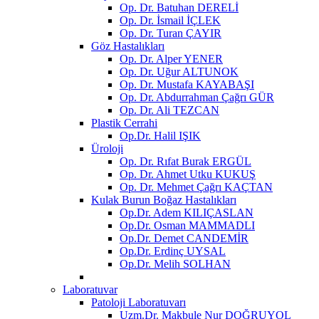
Op. Dr. Batuhan DERELİ
Op. Dr. İsmail İÇLEK
Op. Dr. Turan ÇAYIR
Göz Hastalıkları
Op. Dr. Alper YENER
Op. Dr. Uğur ALTUNOK
Op. Dr. Mustafa KAYABAŞI
Op. Dr. Abdurrahman Çağrı GÜR
Op. Dr. Ali TEZCAN
Plastik Cerrahi
Op.Dr. Halil IŞIK
Üroloji
Op. Dr. Rıfat Burak ERGÜL
Op. Dr. Ahmet Utku KUKUŞ
Op. Dr. Mehmet Çağrı KAÇTAN
Kulak Burun Boğaz Hastalıkları
Op.Dr. Adem KILIÇASLAN
Op.Dr. Osman MAMMADLI
Op.Dr. Demet CANDEMİR
Op.Dr. Erdinç UYSAL
Op.Dr. Melih SOLHAN
Laboratuvar
Patoloji Laboratuvarı
Uzm.Dr. Makbule Nur DOĞRUYOL