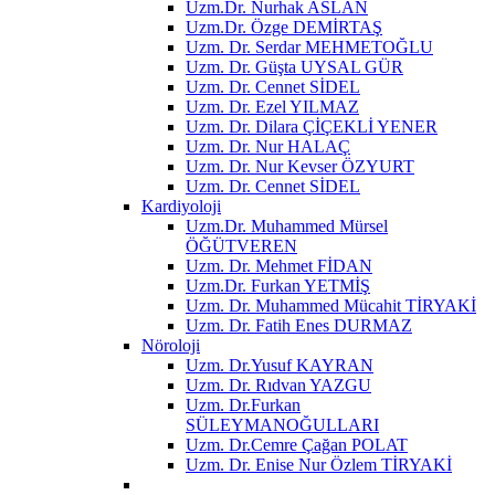
Uzm.Dr. Nurhak ASLAN
Uzm.Dr. Özge DEMİRTAŞ
Uzm. Dr. Serdar MEHMETOĞLU
Uzm. Dr. Güşta UYSAL GÜR
Uzm. Dr. Cennet SİDEL
Uzm. Dr. Ezel YILMAZ
Uzm. Dr. Dilara ÇİÇEKLİ YENER
Uzm. Dr. Nur HALAÇ
Uzm. Dr. Nur Kevser ÖZYURT
Uzm. Dr. Cennet SİDEL
Kardiyoloji
Uzm.Dr. Muhammed Mürsel
ÖĞÜTVEREN
Uzm. Dr. Mehmet FİDAN
Uzm.Dr. Furkan YETMİŞ
Uzm. Dr. Muhammed Mücahit TİRYAKİ
Uzm. Dr. Fatih Enes DURMAZ
Nöroloji
Uzm. Dr.Yusuf KAYRAN
Uzm. Dr. Rıdvan YAZGU
Uzm. Dr.Furkan
SÜLEYMANOĞULLARI
Uzm. Dr.Cemre Çağan POLAT
Uzm. Dr. Enise Nur Özlem TİRYAKİ