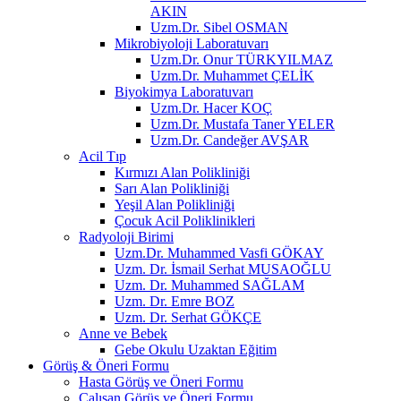
AKIN
Uzm.Dr. Sibel OSMAN
Mikrobiyoloji Laboratuvarı
Uzm.Dr. Onur TÜRKYILMAZ
Uzm.Dr. Muhammet ÇELİK
Biyokimya Laboratuvarı
Uzm.Dr. Hacer KOÇ
Uzm.Dr. Mustafa Taner YELER
Uzm.Dr. Candeğer AVŞAR
Acil Tıp
Kırmızı Alan Polikliniği
Sarı Alan Polikliniği
Yeşil Alan Polikliniği
Çocuk Acil Poliklinikleri
Radyoloji Birimi
Uzm.Dr. Muhammed Vasfi GÖKAY
Uzm. Dr. İsmail Serhat MUSAOĞLU
Uzm. Dr. Muhammed SAĞLAM
Uzm. Dr. Emre BOZ
Uzm. Dr. Serhat GÖKÇE
Anne ve Bebek
Gebe Okulu Uzaktan Eğitim
Görüş & Öneri Formu
Hasta Görüş ve Öneri Formu
Çalışan Görüş ve Öneri Formu