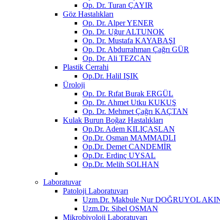
Op. Dr. Turan ÇAYIR
Göz Hastalıkları
Op. Dr. Alper YENER
Op. Dr. Uğur ALTUNOK
Op. Dr. Mustafa KAYABAŞI
Op. Dr. Abdurrahman Çağrı GÜR
Op. Dr. Ali TEZCAN
Plastik Cerrahi
Op.Dr. Halil IŞIK
Üroloji
Op. Dr. Rıfat Burak ERGÜL
Op. Dr. Ahmet Utku KUKUŞ
Op. Dr. Mehmet Çağrı KAÇTAN
Kulak Burun Boğaz Hastalıkları
Op.Dr. Adem KILIÇASLAN
Op.Dr. Osman MAMMADLI
Op.Dr. Demet CANDEMİR
Op.Dr. Erdinç UYSAL
Op.Dr. Melih SOLHAN
Laboratuvar
Patoloji Laboratuvarı
Uzm.Dr. Makbule Nur DOĞRUYOL AKI
Uzm.Dr. Sibel OSMAN
Mikrobiyoloji Laboratuvarı