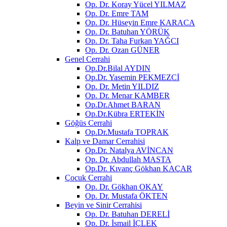
Op. Dr. Koray Yücel YILMAZ
Op. Dr. Emre TAM
Op. Dr. Hüseyin Emre KARACA
Op. Dr. Batuhan YÖRÜK
Op. Dr. Taha Furkan YAĞCI
Op. Dr. Ozan GÜNER
Genel Cerrahi
Op.Dr.Bilal AYDIN
Op.Dr. Yasemin PEKMEZCİ
Op. Dr. Metin YILDIZ
Op. Dr. Menar KAMBER
Op.Dr.Ahmet BARAN
Op.Dr.Kübra ERTEKİN
Göğüs Cerrahi
Op.Dr.Mustafa TOPRAK
Kalp ve Damar Cerrahisi
Op.Dr. Natalya AVİNCAN
Op. Dr. Abdullah MASTA
Op.Dr. Kıvanç Gökhan KAÇAR
Çocuk Cerrahi
Op. Dr. Gökhan OKAY
Op. Dr. Mustafa ÖKTEN
Beyin ve Sinir Cerrahisi
Op. Dr. Batuhan DERELİ
Op. Dr. İsmail İÇLEK