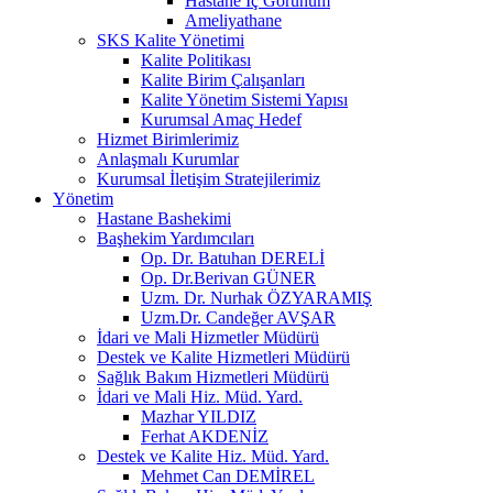
Hastane İç Görünüm
Ameliyathane
SKS Kalite Yönetimi
Kalite Politikası
Kalite Birim Çalışanları
Kalite Yönetim Sistemi Yapısı
Kurumsal Amaç Hedef
Hizmet Birimlerimiz
Anlaşmalı Kurumlar
Kurumsal İletişim Stratejilerimiz
Yönetim
Hastane Bashekimi
Başhekim Yardımcıları
Op. Dr. Batuhan DERELİ
Op. Dr.Berivan GÜNER
Uzm. Dr. Nurhak ÖZYARAMIŞ
Uzm.Dr. Candeğer AVŞAR
İdari ve Mali Hizmetler Müdürü
Destek ve Kalite Hizmetleri Müdürü
Sağlık Bakım Hizmetleri Müdürü
İdari ve Mali Hiz. Müd. Yard.
Mazhar YILDIZ
Ferhat AKDENİZ
Destek ve Kalite Hiz. Müd. Yard.
Mehmet Can DEMİREL