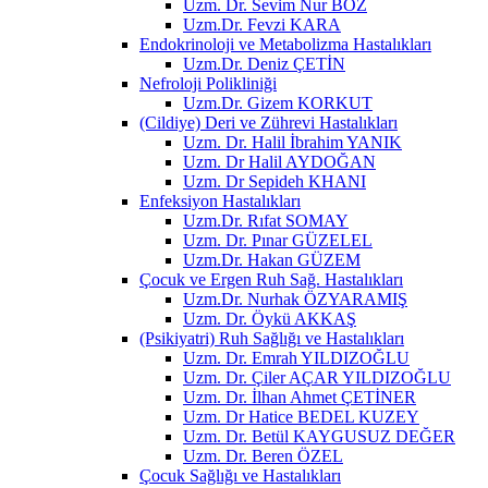
Uzm. Dr. Sevim Nur BOZ
Uzm.Dr. Fevzi KARA
Endokrinoloji ve Metabolizma Hastalıkları
Uzm.Dr. Deniz ÇETİN
Nefroloji Polikliniği
Uzm.Dr. Gizem KORKUT
(Cildiye) Deri ve Zührevi Hastalıkları
Uzm. Dr. Halil İbrahim YANIK
Uzm. Dr Halil AYDOĞAN
Uzm. Dr Sepideh KHANI
Enfeksiyon Hastalıkları
Uzm.Dr. Rıfat SOMAY
Uzm. Dr. Pınar GÜZELEL
Uzm.Dr. Hakan GÜZEM
Çocuk ve Ergen Ruh Sağ. Hastalıkları
Uzm.Dr. Nurhak ÖZYARAMIŞ
Uzm. Dr. Öykü AKKAŞ
(Psikiyatri) Ruh Sağlığı ve Hastalıkları
Uzm. Dr. Emrah YILDIZOĞLU
Uzm. Dr. Çiler AÇAR YILDIZOĞLU
Uzm. Dr. İlhan Ahmet ÇETİNER
Uzm. Dr Hatice BEDEL KUZEY
Uzm. Dr. Betül KAYGUSUZ DEĞER
Uzm. Dr. Beren ÖZEL
Çocuk Sağlığı ve Hastalıkları