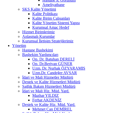
Hastane İç Görünüm
Ameliyathane
SKS Kalite Yönetimi
Kalite Politikası
Kalite Birim Çalışanları
Kalite Yönetim Sistemi Yapısı
Kurumsal Amaç Hedef
Hizmet Birimlerimiz
Anlaşmalı Kurumlar
Kurumsal İletişim Stratejilerimiz
Yönetim
Hastane Bashekimi
Başhekim Yardımcıları
Op. Dr. Batuhan DERELİ
Op. Dr.Berivan GÜNER
Uzm. Dr. Nurhak ÖZYARAMIŞ
Uzm.Dr. Candeğer AVŞAR
İdari ve Mali Hizmetler Müdürü
Destek ve Kalite Hizmetleri Müdürü
Sağlık Bakım Hizmetleri Müdürü
İdari ve Mali Hiz. Müd. Yard.
Mazhar YILDIZ
Ferhat AKDENİZ
Destek ve Kalite Hiz. Müd. Yard.
Mehmet Can DEMİREL