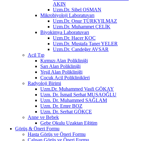
AKIN
Uzm.Dr. Sibel OSMAN
Mikrobiyoloji Laboratuvarı
Uzm.Dr. Onur TÜRKYILMAZ
Uzm.Dr. Muhammet ÇELİK
Biyokimya Laboratuvarı
Uzm.Dr. Hacer KOÇ
Uzm.Dr. Mustafa Taner YELER
Uzm.Dr. Candeğer AVŞAR
Acil Tıp
Kırmızı Alan Polikliniği
Sarı Alan Polikliniği
Yeşil Alan Polikliniği
Çocuk Acil Poliklinikleri
Radyoloji Birimi
Uzm.Dr. Muhammed Vasfi GÖKAY
Uzm. Dr. İsmail Serhat MUSAOĞLU
Uzm. Dr. Muhammed SAĞLAM
Uzm. Dr. Emre BOZ
Uzm. Dr. Serhat GÖKÇE
Anne ve Bebek
Gebe Okulu Uzaktan Eğitim
Görüş & Öneri Formu
Hasta Görüş ve Öneri Formu
Çalışan Görüş ve Öneri Formu