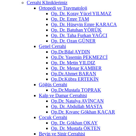
Cerrahi Kliniklerimiz
Ortopedi ve Travmatoloji
Op. Dr. Koray Yücel YILMAZ
Op. Dr. Emre TAM
Op. Dr. Hüseyin Emre KARACA
Op. Dr. Batuhan YÖRÜK
Op. Dr. Taha Furkan YAĞCI
Op. Dr. Ozan GÜNER
Genel Cerrahi
Op.Dr.Bilal AYDIN
Op.Dr. Yasemin PEKMEZCİ
Op. Dr. Metin YILDIZ
Op. Dr. Menar KAMBER
Op.Dr.Ahmet BARAN
Op.Dr.Kübra ERTEKİN
Göğüs Cerrahi
Op.Dr.Mustafa TOPRAK
Kalp ve Damar Cerrahisi
Op.Dr. Natalya AVİNCAN
Op. Dr. Abdullah MASTA
Op.Dr. Kıvanç Gökhan KAÇAR
Çocuk Cerrahi
Op. Dr. Gökhan OKAY
Op. Dr. Mustafa ÖKTEN
Beyin ve Sinir Cerrahisi