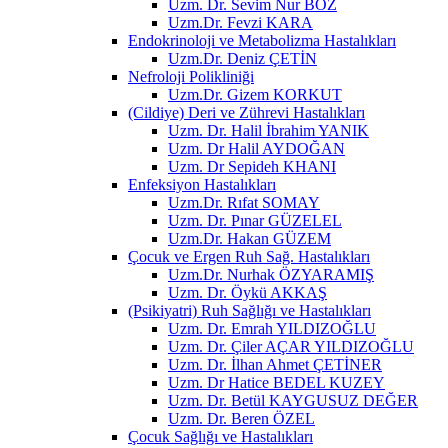
Uzm. Dr. Sevim Nur BOZ
Uzm.Dr. Fevzi KARA
Endokrinoloji ve Metabolizma Hastalıkları
Uzm.Dr. Deniz ÇETİN
Nefroloji Polikliniği
Uzm.Dr. Gizem KORKUT
(Cildiye) Deri ve Zührevi Hastalıkları
Uzm. Dr. Halil İbrahim YANIK
Uzm. Dr Halil AYDOĞAN
Uzm. Dr Sepideh KHANI
Enfeksiyon Hastalıkları
Uzm.Dr. Rıfat SOMAY
Uzm. Dr. Pınar GÜZELEL
Uzm.Dr. Hakan GÜZEM
Çocuk ve Ergen Ruh Sağ. Hastalıkları
Uzm.Dr. Nurhak ÖZYARAMIŞ
Uzm. Dr. Öykü AKKAŞ
(Psikiyatri) Ruh Sağlığı ve Hastalıkları
Uzm. Dr. Emrah YILDIZOĞLU
Uzm. Dr. Çiler AÇAR YILDIZOĞLU
Uzm. Dr. İlhan Ahmet ÇETİNER
Uzm. Dr Hatice BEDEL KUZEY
Uzm. Dr. Betül KAYGUSUZ DEĞER
Uzm. Dr. Beren ÖZEL
Çocuk Sağlığı ve Hastalıkları