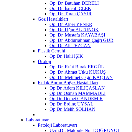
Op. Dr. Batuhan DERELİ
Op. Dr. İsmail İÇLEK
Op. Dr. Turan ÇAYIR
Göz Hastalıkları
Op. Dr. Alper YENER
Op. Dr. Uğur ALTUNOK
Op. Dr. Mustafa KAYABAŞI
Op. Dr. Abdurrahman Çağrı GÜR
Op. Dr. Ali TEZCAN
Plastik Cerrahi
Op.Dr. Halil IŞIK
Üroloji
Op. Dr. Rıfat Burak ERGÜL
Op. Dr. Ahmet Utku KUKUŞ
Op. Dr. Mehmet Çağrı KAÇTAN
Kulak Burun Boğaz Hastalıkları
Op.Dr. Adem KILIÇASLAN
Op.Dr. Osman MAMMADLI
Op.Dr. Demet CANDEMİR
Op.Dr. Erdinç UYSAL
Op.Dr. Melih SOLHAN
Laboratuvar
Patoloji Laboratuvarı
Uzm.Dr. Makbule Nur DOĞRUYOL