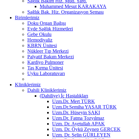
Sağlık Bakım Hiz. Müd. Yard.
Muhammed Mesut KARAKAYA
Sağlık Bak. Hiz. Organizasyon Şeması
Birimlerimiz
Doku Organ Bağışı
Evde Sağlık Hizmetleri
Gebe Okulu
Hemodiyaliz
KBRN Ünitesi
Nükleer Tıp Merkezi
Palyatif Bakım Merkezi
Kardiyo Pulmoner
Taş Kırma Ünitesi
Uyku Laboratuvarı
Kliniklerimiz
Dahili Kliniklerimiz
(Dahiliye) İç Hastalıkları
Uzm.Dr. Mert TÜRK
Uzm.Dr.Semiha YAŞAR TÜRK
Uzm.Dr. Hüseyin ŞAKI
Uzm.Dr. Fatma Tozyılmaz
Uzm. Dr. Ayetullah APAK
Uzm. Dr. Öykü Zeynep GERÇEK
Uzm. Dr. Selin GÜRLEYEN