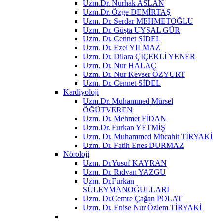
Uzm.Dr. Nurhak ASLAN
Uzm.Dr. Özge DEMİRTAŞ
Uzm. Dr. Serdar MEHMETOĞLU
Uzm. Dr. Güşta UYSAL GÜR
Uzm. Dr. Cennet SİDEL
Uzm. Dr. Ezel YILMAZ
Uzm. Dr. Dilara ÇİÇEKLİ YENER
Uzm. Dr. Nur HALAÇ
Uzm. Dr. Nur Kevser ÖZYURT
Uzm. Dr. Cennet SİDEL
Kardiyoloji
Uzm.Dr. Muhammed Mürsel
ÖĞÜTVEREN
Uzm. Dr. Mehmet FİDAN
Uzm.Dr. Furkan YETMİŞ
Uzm. Dr. Muhammed Mücahit TİRYAKİ
Uzm. Dr. Fatih Enes DURMAZ
Nöroloji
Uzm. Dr.Yusuf KAYRAN
Uzm. Dr. Rıdvan YAZGU
Uzm. Dr.Furkan
SÜLEYMANOĞULLARI
Uzm. Dr.Cemre Çağan POLAT
Uzm. Dr. Enise Nur Özlem TİRYAKİ