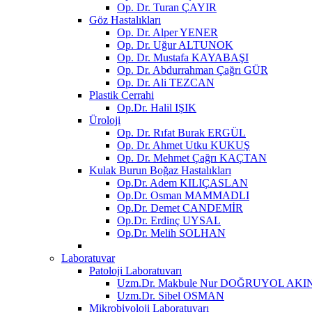
Op. Dr. Turan ÇAYIR
Göz Hastalıkları
Op. Dr. Alper YENER
Op. Dr. Uğur ALTUNOK
Op. Dr. Mustafa KAYABAŞI
Op. Dr. Abdurrahman Çağrı GÜR
Op. Dr. Ali TEZCAN
Plastik Cerrahi
Op.Dr. Halil IŞIK
Üroloji
Op. Dr. Rıfat Burak ERGÜL
Op. Dr. Ahmet Utku KUKUŞ
Op. Dr. Mehmet Çağrı KAÇTAN
Kulak Burun Boğaz Hastalıkları
Op.Dr. Adem KILIÇASLAN
Op.Dr. Osman MAMMADLI
Op.Dr. Demet CANDEMİR
Op.Dr. Erdinç UYSAL
Op.Dr. Melih SOLHAN
Laboratuvar
Patoloji Laboratuvarı
Uzm.Dr. Makbule Nur DOĞRUYOL AKI
Uzm.Dr. Sibel OSMAN
Mikrobiyoloji Laboratuvarı