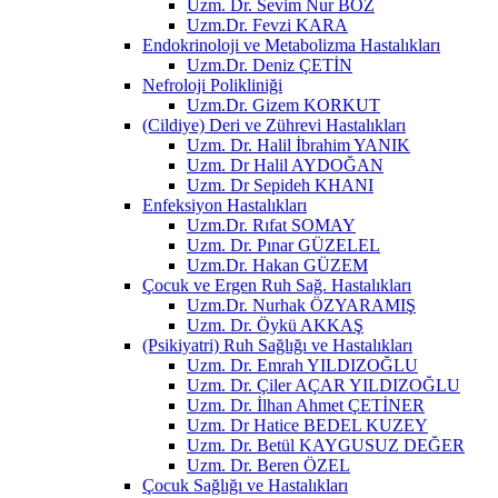
Uzm. Dr. Sevim Nur BOZ
Uzm.Dr. Fevzi KARA
Endokrinoloji ve Metabolizma Hastalıkları
Uzm.Dr. Deniz ÇETİN
Nefroloji Polikliniği
Uzm.Dr. Gizem KORKUT
(Cildiye) Deri ve Zührevi Hastalıkları
Uzm. Dr. Halil İbrahim YANIK
Uzm. Dr Halil AYDOĞAN
Uzm. Dr Sepideh KHANI
Enfeksiyon Hastalıkları
Uzm.Dr. Rıfat SOMAY
Uzm. Dr. Pınar GÜZELEL
Uzm.Dr. Hakan GÜZEM
Çocuk ve Ergen Ruh Sağ. Hastalıkları
Uzm.Dr. Nurhak ÖZYARAMIŞ
Uzm. Dr. Öykü AKKAŞ
(Psikiyatri) Ruh Sağlığı ve Hastalıkları
Uzm. Dr. Emrah YILDIZOĞLU
Uzm. Dr. Çiler AÇAR YILDIZOĞLU
Uzm. Dr. İlhan Ahmet ÇETİNER
Uzm. Dr Hatice BEDEL KUZEY
Uzm. Dr. Betül KAYGUSUZ DEĞER
Uzm. Dr. Beren ÖZEL
Çocuk Sağlığı ve Hastalıkları