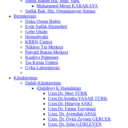
Sağlık Bakım Hiz. Müd. Yard.
Muhammed Mesut KARAKAYA
Sağlık Bak. Hiz. Organizasyon Şeması
Birimlerimiz
Doku Organ Bağışı
Evde Sağlık Hizmetleri
Gebe Okulu
Hemodiyaliz
KBRN Ünitesi
Nükleer Tıp Merkezi
Palyatif Bakım Merkezi
Kardiyo Pulmoner
Taş Kırma Ünitesi
Uyku Laboratuvarı
Kliniklerimiz
Dahili Kliniklerimiz
(Dahiliye) İç Hastalıkları
Uzm.Dr. Mert TÜRK
Uzm.Dr.Semiha YAŞAR TÜRK
Uzm.Dr. Hüseyin ŞAKI
Uzm.Dr. Fatma Tozyılmaz
Uzm. Dr. Ayetullah APAK
Uzm. Dr. Öykü Zeynep GERÇEK
Uzm. Dr. Selin GÜRLEYEN