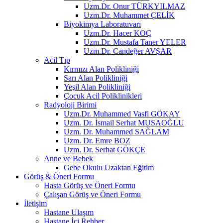
Uzm.Dr. Onur TÜRKYILMAZ
Uzm.Dr. Muhammet ÇELİK
Biyokimya Laboratuvarı
Uzm.Dr. Hacer KOÇ
Uzm.Dr. Mustafa Taner YELER
Uzm.Dr. Candeğer AVŞAR
Acil Tıp
Kırmızı Alan Polikliniği
Sarı Alan Polikliniği
Yeşil Alan Polikliniği
Çocuk Acil Poliklinikleri
Radyoloji Birimi
Uzm.Dr. Muhammed Vasfi GÖKAY
Uzm. Dr. İsmail Serhat MUSAOĞLU
Uzm. Dr. Muhammed SAĞLAM
Uzm. Dr. Emre BOZ
Uzm. Dr. Serhat GÖKÇE
Anne ve Bebek
Gebe Okulu Uzaktan Eğitim
Görüş & Öneri Formu
Hasta Görüş ve Öneri Formu
Çalışan Görüş ve Öneri Formu
İletişim
Hastane Ulaşım
Hastane İçi Rehber