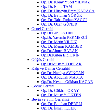
Op. Dr. Koray Yücel YILMAZ
Op. Dr. Emre TAM
Op. Dr. Hüseyin Emre KARACA
Op. Dr. Batuhan YÖRÜK
Op. Dr. Taha Furkan YAĞCI
Op. Dr. Ozan GÜNER
Genel Cerrahi
Op.Dr.Bilal AYDIN
Op.Dr. Yasemin PEKMEZCİ
Op. Dr. Metin YILDIZ
Op. Dr. Menar KAMBER
Op.Dr.Ahmet BARAN
Op.Dr.Kübra ERTEKİN
Göğüs Cerrahi
Op.Dr.Mustafa TOPRAK
Kalp ve Damar Cerrahisi
Op.Dr. Natalya AVİNCAN
Op. Dr. Abdullah MASTA
Op.Dr. Kıvanç Gökhan KAÇAR
Çocuk Cerrahi
Op. Dr. Gökhan OKAY
Op. Dr. Mustafa ÖKTEN
Beyin ve Sinir Cerrahisi
Op. Dr. Batuhan DERELİ
Op. Dr. İsmail İÇLEK