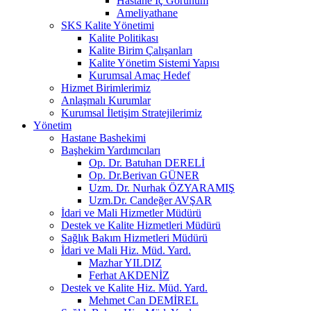
Hastane İç Görünüm
Ameliyathane
SKS Kalite Yönetimi
Kalite Politikası
Kalite Birim Çalışanları
Kalite Yönetim Sistemi Yapısı
Kurumsal Amaç Hedef
Hizmet Birimlerimiz
Anlaşmalı Kurumlar
Kurumsal İletişim Stratejilerimiz
Yönetim
Hastane Bashekimi
Başhekim Yardımcıları
Op. Dr. Batuhan DERELİ
Op. Dr.Berivan GÜNER
Uzm. Dr. Nurhak ÖZYARAMIŞ
Uzm.Dr. Candeğer AVŞAR
İdari ve Mali Hizmetler Müdürü
Destek ve Kalite Hizmetleri Müdürü
Sağlık Bakım Hizmetleri Müdürü
İdari ve Mali Hiz. Müd. Yard.
Mazhar YILDIZ
Ferhat AKDENİZ
Destek ve Kalite Hiz. Müd. Yard.
Mehmet Can DEMİREL