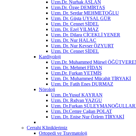
Uzm.Dr. Nurhak ASLAN
Uzm.Dr. Özge DEMİRTAŞ
Uzm. Dr. Serdar MEHMETOĞLU
Uzm. Dr. Güşta UYSAL GÜR
Uzm. Dr. Cennet SİDEL
Uzm. Dr. Ezel YILMAZ
Uzm. Dr. Dilara ÇİÇEKLİ YENER
Uzm. Dr. Nur HALAÇ
Uzm. Dr. Nur Kevser ÖZYURT
Uzm. Dr. Cennet SİDEL
Kardiyoloji
Uzm.Dr. Muhammed Mürsel ÖĞÜTVERE
Uzm. Dr. Mehmet FİDAN
Uzm.Dr. Furkan YETMİŞ
Uzm. Dr. Muhammed Mücahit TİRYAKİ
Uzm. Dr. Fatih Enes DURMAZ
Nöroloji
Uzm. Dr.Yusuf KAYRAN
Uzm. Dr. Rıdvan YAZGU
Uzm. Dr.Furkan SÜLEYMANOĞULLAR
Uzm. Dr.Cemre Çağan POLAT
Uzm. Dr. Enise Nur Özlem TİRYAKİ
Cerrahi Kliniklerimiz
Ortopedi ve Travmatoloji