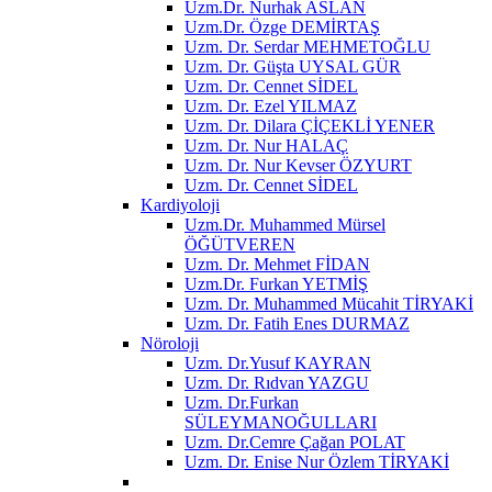
Uzm.Dr. Nurhak ASLAN
Uzm.Dr. Özge DEMİRTAŞ
Uzm. Dr. Serdar MEHMETOĞLU
Uzm. Dr. Güşta UYSAL GÜR
Uzm. Dr. Cennet SİDEL
Uzm. Dr. Ezel YILMAZ
Uzm. Dr. Dilara ÇİÇEKLİ YENER
Uzm. Dr. Nur HALAÇ
Uzm. Dr. Nur Kevser ÖZYURT
Uzm. Dr. Cennet SİDEL
Kardiyoloji
Uzm.Dr. Muhammed Mürsel
ÖĞÜTVEREN
Uzm. Dr. Mehmet FİDAN
Uzm.Dr. Furkan YETMİŞ
Uzm. Dr. Muhammed Mücahit TİRYAKİ
Uzm. Dr. Fatih Enes DURMAZ
Nöroloji
Uzm. Dr.Yusuf KAYRAN
Uzm. Dr. Rıdvan YAZGU
Uzm. Dr.Furkan
SÜLEYMANOĞULLARI
Uzm. Dr.Cemre Çağan POLAT
Uzm. Dr. Enise Nur Özlem TİRYAKİ