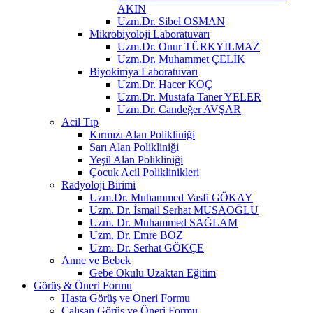
AKIN
Uzm.Dr. Sibel OSMAN
Mikrobiyoloji Laboratuvarı
Uzm.Dr. Onur TÜRKYILMAZ
Uzm.Dr. Muhammet ÇELİK
Biyokimya Laboratuvarı
Uzm.Dr. Hacer KOÇ
Uzm.Dr. Mustafa Taner YELER
Uzm.Dr. Candeğer AVŞAR
Acil Tıp
Kırmızı Alan Polikliniği
Sarı Alan Polikliniği
Yeşil Alan Polikliniği
Çocuk Acil Poliklinikleri
Radyoloji Birimi
Uzm.Dr. Muhammed Vasfi GÖKAY
Uzm. Dr. İsmail Serhat MUSAOĞLU
Uzm. Dr. Muhammed SAĞLAM
Uzm. Dr. Emre BOZ
Uzm. Dr. Serhat GÖKÇE
Anne ve Bebek
Gebe Okulu Uzaktan Eğitim
Görüş & Öneri Formu
Hasta Görüş ve Öneri Formu
Çalışan Görüş ve Öneri Formu