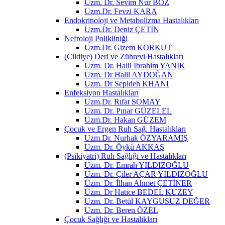
Uzm. Dr. Sevim Nur BOZ
Uzm.Dr. Fevzi KARA
Endokrinoloji ve Metabolizma Hastalıkları
Uzm.Dr. Deniz ÇETİN
Nefroloji Polikliniği
Uzm.Dr. Gizem KORKUT
(Cildiye) Deri ve Zührevi Hastalıkları
Uzm. Dr. Halil İbrahim YANIK
Uzm. Dr Halil AYDOĞAN
Uzm. Dr Sepideh KHANI
Enfeksiyon Hastalıkları
Uzm.Dr. Rıfat SOMAY
Uzm. Dr. Pınar GÜZELEL
Uzm.Dr. Hakan GÜZEM
Çocuk ve Ergen Ruh Sağ. Hastalıkları
Uzm.Dr. Nurhak ÖZYARAMIŞ
Uzm. Dr. Öykü AKKAŞ
(Psikiyatri) Ruh Sağlığı ve Hastalıkları
Uzm. Dr. Emrah YILDIZOĞLU
Uzm. Dr. Çiler AÇAR YILDIZOĞLU
Uzm. Dr. İlhan Ahmet ÇETİNER
Uzm. Dr Hatice BEDEL KUZEY
Uzm. Dr. Betül KAYGUSUZ DEĞER
Uzm. Dr. Beren ÖZEL
Çocuk Sağlığı ve Hastalıkları