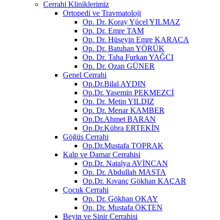
Cerrahi Kliniklerimiz
Ortopedi ve Travmatoloji
Op. Dr. Koray Yücel YILMAZ
Op. Dr. Emre TAM
Op. Dr. Hüseyin Emre KARACA
Op. Dr. Batuhan YÖRÜK
Op. Dr. Taha Furkan YAĞCI
Op. Dr. Ozan GÜNER
Genel Cerrahi
Op.Dr.Bilal AYDIN
Op.Dr. Yasemin PEKMEZCİ
Op. Dr. Metin YILDIZ
Op. Dr. Menar KAMBER
Op.Dr.Ahmet BARAN
Op.Dr.Kübra ERTEKİN
Göğüs Cerrahi
Op.Dr.Mustafa TOPRAK
Kalp ve Damar Cerrahisi
Op.Dr. Natalya AVİNCAN
Op. Dr. Abdullah MASTA
Op.Dr. Kıvanç Gökhan KAÇAR
Çocuk Cerrahi
Op. Dr. Gökhan OKAY
Op. Dr. Mustafa ÖKTEN
Beyin ve Sinir Cerrahisi