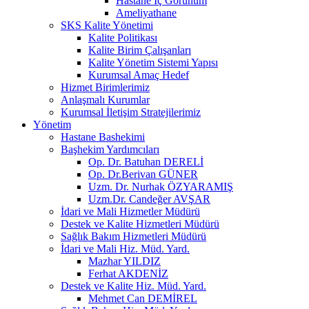
Hastane İç Görünüm
Ameliyathane
SKS Kalite Yönetimi
Kalite Politikası
Kalite Birim Çalışanları
Kalite Yönetim Sistemi Yapısı
Kurumsal Amaç Hedef
Hizmet Birimlerimiz
Anlaşmalı Kurumlar
Kurumsal İletişim Stratejilerimiz
Yönetim
Hastane Bashekimi
Başhekim Yardımcıları
Op. Dr. Batuhan DERELİ
Op. Dr.Berivan GÜNER
Uzm. Dr. Nurhak ÖZYARAMIŞ
Uzm.Dr. Candeğer AVŞAR
İdari ve Mali Hizmetler Müdürü
Destek ve Kalite Hizmetleri Müdürü
Sağlık Bakım Hizmetleri Müdürü
İdari ve Mali Hiz. Müd. Yard.
Mazhar YILDIZ
Ferhat AKDENİZ
Destek ve Kalite Hiz. Müd. Yard.
Mehmet Can DEMİREL