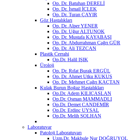
Op. Dr. Batuhan DERELİ
Op. Dr. İsmail İÇLEK
Op. Dr. Turan ÇAYIR
Göz Hastalıkları
Op. Dr. Alper YENER
Op. Dr. Uğur ALTUNOK
Op. Dr. Mustafa KAYABAŞI
Op. Dr. Abdurrahman Çağrı GÜR
Op. Dr. Ali TEZCAN
Plastik Cerrahi
Op.Dr. Halil IŞIK
Üroloji
Op. Dr. Rıfat Burak ERGÜL
Op. Dr. Ahmet Utku KUKUŞ
Op. Dr. Mehmet Çağrı KAÇTAN
Kulak Burun Boğaz Hastalıkları
Op.Dr. Adem KILIÇASLAN
Op.Dr. Osman MAMMADLI
Op.Dr. Demet CANDEMİR
Op.Dr. Erdinç UYSAL
Op.Dr. Melih SOLHAN
Laboratuvar
Patoloji Laboratuvarı
Uzm.Dr. Makbule Nur DOĞRUYOL