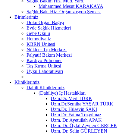
Sağlık Bakım Hiz. Müd. Yard.
Muhammed Mesut KARAKAYA
Sağlık Bak. Hiz. Organizasyon Şeması
Birimlerimiz
Doku Organ Bağışı
Evde Sağlık Hizmetleri
Gebe Okulu
Hemodiyaliz
KBRN Ünitesi
Nükleer Tıp Merkezi
Palyatif Bakım Merkezi
Kardiyo Pulmoner
Taş Kırma Ünitesi
Uyku Laboratuvarı
Kliniklerimiz
Dahili Kliniklerimiz
(Dahiliye) İç Hastalıkları
Uzm.Dr. Mert TÜRK
Uzm.Dr.Semiha YAŞAR TÜRK
Uzm.Dr. Hüseyin ŞAKI
Uzm.Dr. Fatma Tozyılmaz
Uzm. Dr. Ayetullah APAK
Uzm. Dr. Öykü Zeynep GERÇEK
Uzm. Dr. Selin GÜRLEYEN