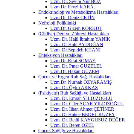
Uzm. Dr. Sevim Nur BOZ
Uzm.Dr. Fevzi KARA
Endokrinoloji ve Metabolizma Hastalıkları
Uzm.Dr. Deniz ÇETİN
Nefroloji Polikliniği
Uzm.Dr. Gizem KORKUT
(Cildiye) Deri ve Zührevi Hastalıkları
Uzm. Dr. Halil İbrahim YANIK
Uzm. Dr Halil AYDOĞAN
Uzm. Dr Sepideh KHANI
Enfeksiyon Hastalıkları
Uzm.Dr. Rıfat SOMAY
Uzm. Dr. Pınar GÜZELEL
Uzm.Dr. Hakan GÜZEM
Çocuk ve Ergen Ruh Sağ. Hastalıkları
Uzm.Dr. Nurhak ÖZYARAMIŞ
Uzm. Dr. Öykü AKKAŞ
(Psikiyatri) Ruh Sağlığı ve Hastalıkları
Uzm. Dr. Emrah YILDIZOĞLU
Uzm. Dr. Çiler AÇAR YILDIZOĞLU
Uzm. Dr. İlhan Ahmet ÇETİNER
Uzm. Dr Hatice BEDEL KUZEY
Uzm. Dr. Betül KAYGUSUZ DEĞER
Uzm. Dr. Beren ÖZEL
Çocuk Sağlığı ve Hastalıkları