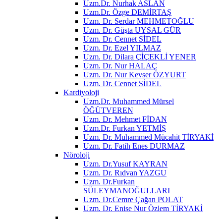
Uzm.Dr. Nurhak ASLAN
Uzm.Dr. Özge DEMİRTAŞ
Uzm. Dr. Serdar MEHMETOĞLU
Uzm. Dr. Güşta UYSAL GÜR
Uzm. Dr. Cennet SİDEL
Uzm. Dr. Ezel YILMAZ
Uzm. Dr. Dilara ÇİÇEKLİ YENER
Uzm. Dr. Nur HALAÇ
Uzm. Dr. Nur Kevser ÖZYURT
Uzm. Dr. Cennet SİDEL
Kardiyoloji
Uzm.Dr. Muhammed Mürsel
ÖĞÜTVEREN
Uzm. Dr. Mehmet FİDAN
Uzm.Dr. Furkan YETMİŞ
Uzm. Dr. Muhammed Mücahit TİRYAKİ
Uzm. Dr. Fatih Enes DURMAZ
Nöroloji
Uzm. Dr.Yusuf KAYRAN
Uzm. Dr. Rıdvan YAZGU
Uzm. Dr.Furkan
SÜLEYMANOĞULLARI
Uzm. Dr.Cemre Çağan POLAT
Uzm. Dr. Enise Nur Özlem TİRYAKİ