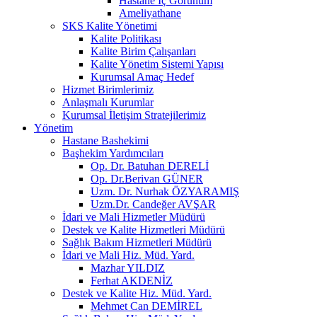
Hastane İç Görünüm
Ameliyathane
SKS Kalite Yönetimi
Kalite Politikası
Kalite Birim Çalışanları
Kalite Yönetim Sistemi Yapısı
Kurumsal Amaç Hedef
Hizmet Birimlerimiz
Anlaşmalı Kurumlar
Kurumsal İletişim Stratejilerimiz
Yönetim
Hastane Bashekimi
Başhekim Yardımcıları
Op. Dr. Batuhan DERELİ
Op. Dr.Berivan GÜNER
Uzm. Dr. Nurhak ÖZYARAMIŞ
Uzm.Dr. Candeğer AVŞAR
İdari ve Mali Hizmetler Müdürü
Destek ve Kalite Hizmetleri Müdürü
Sağlık Bakım Hizmetleri Müdürü
İdari ve Mali Hiz. Müd. Yard.
Mazhar YILDIZ
Ferhat AKDENİZ
Destek ve Kalite Hiz. Müd. Yard.
Mehmet Can DEMİREL