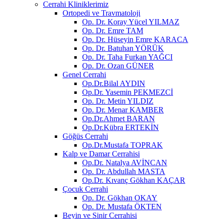
Cerrahi Kliniklerimiz
Ortopedi ve Travmatoloji
Op. Dr. Koray Yücel YILMAZ
Op. Dr. Emre TAM
Op. Dr. Hüseyin Emre KARACA
Op. Dr. Batuhan YÖRÜK
Op. Dr. Taha Furkan YAĞCI
Op. Dr. Ozan GÜNER
Genel Cerrahi
Op.Dr.Bilal AYDIN
Op.Dr. Yasemin PEKMEZCİ
Op. Dr. Metin YILDIZ
Op. Dr. Menar KAMBER
Op.Dr.Ahmet BARAN
Op.Dr.Kübra ERTEKİN
Göğüs Cerrahi
Op.Dr.Mustafa TOPRAK
Kalp ve Damar Cerrahisi
Op.Dr. Natalya AVİNCAN
Op. Dr. Abdullah MASTA
Op.Dr. Kıvanç Gökhan KAÇAR
Çocuk Cerrahi
Op. Dr. Gökhan OKAY
Op. Dr. Mustafa ÖKTEN
Beyin ve Sinir Cerrahisi