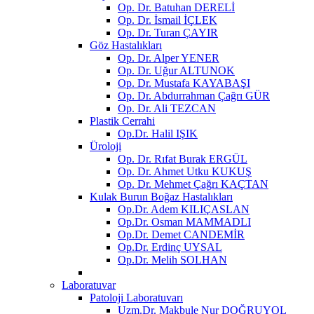
Op. Dr. Batuhan DERELİ
Op. Dr. İsmail İÇLEK
Op. Dr. Turan ÇAYIR
Göz Hastalıkları
Op. Dr. Alper YENER
Op. Dr. Uğur ALTUNOK
Op. Dr. Mustafa KAYABAŞI
Op. Dr. Abdurrahman Çağrı GÜR
Op. Dr. Ali TEZCAN
Plastik Cerrahi
Op.Dr. Halil IŞIK
Üroloji
Op. Dr. Rıfat Burak ERGÜL
Op. Dr. Ahmet Utku KUKUŞ
Op. Dr. Mehmet Çağrı KAÇTAN
Kulak Burun Boğaz Hastalıkları
Op.Dr. Adem KILIÇASLAN
Op.Dr. Osman MAMMADLI
Op.Dr. Demet CANDEMİR
Op.Dr. Erdinç UYSAL
Op.Dr. Melih SOLHAN
Laboratuvar
Patoloji Laboratuvarı
Uzm.Dr. Makbule Nur DOĞRUYOL