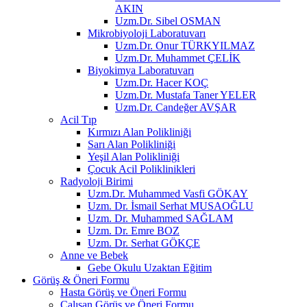
AKIN
Uzm.Dr. Sibel OSMAN
Mikrobiyoloji Laboratuvarı
Uzm.Dr. Onur TÜRKYILMAZ
Uzm.Dr. Muhammet ÇELİK
Biyokimya Laboratuvarı
Uzm.Dr. Hacer KOÇ
Uzm.Dr. Mustafa Taner YELER
Uzm.Dr. Candeğer AVŞAR
Acil Tıp
Kırmızı Alan Polikliniği
Sarı Alan Polikliniği
Yeşil Alan Polikliniği
Çocuk Acil Poliklinikleri
Radyoloji Birimi
Uzm.Dr. Muhammed Vasfi GÖKAY
Uzm. Dr. İsmail Serhat MUSAOĞLU
Uzm. Dr. Muhammed SAĞLAM
Uzm. Dr. Emre BOZ
Uzm. Dr. Serhat GÖKÇE
Anne ve Bebek
Gebe Okulu Uzaktan Eğitim
Görüş & Öneri Formu
Hasta Görüş ve Öneri Formu
Çalışan Görüş ve Öneri Formu