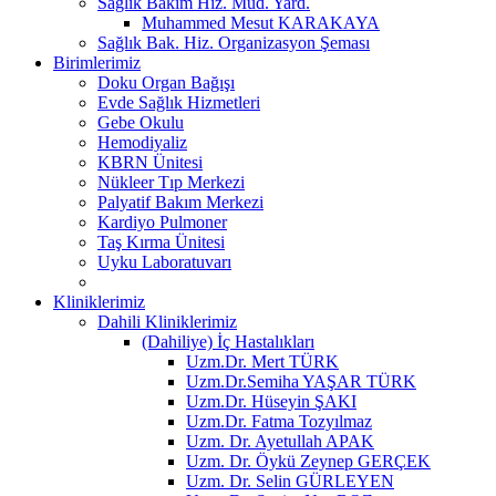
Sağlık Bakım Hiz. Müd. Yard.
Muhammed Mesut KARAKAYA
Sağlık Bak. Hiz. Organizasyon Şeması
Birimlerimiz
Doku Organ Bağışı
Evde Sağlık Hizmetleri
Gebe Okulu
Hemodiyaliz
KBRN Ünitesi
Nükleer Tıp Merkezi
Palyatif Bakım Merkezi
Kardiyo Pulmoner
Taş Kırma Ünitesi
Uyku Laboratuvarı
Kliniklerimiz
Dahili Kliniklerimiz
(Dahiliye) İç Hastalıkları
Uzm.Dr. Mert TÜRK
Uzm.Dr.Semiha YAŞAR TÜRK
Uzm.Dr. Hüseyin ŞAKI
Uzm.Dr. Fatma Tozyılmaz
Uzm. Dr. Ayetullah APAK
Uzm. Dr. Öykü Zeynep GERÇEK
Uzm. Dr. Selin GÜRLEYEN