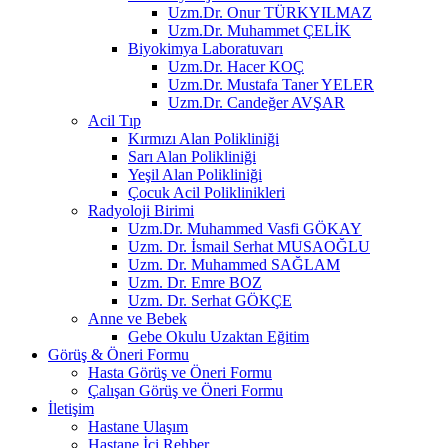
Uzm.Dr. Onur TÜRKYILMAZ
Uzm.Dr. Muhammet ÇELİK
Biyokimya Laboratuvarı
Uzm.Dr. Hacer KOÇ
Uzm.Dr. Mustafa Taner YELER
Uzm.Dr. Candeğer AVŞAR
Acil Tıp
Kırmızı Alan Polikliniği
Sarı Alan Polikliniği
Yeşil Alan Polikliniği
Çocuk Acil Poliklinikleri
Radyoloji Birimi
Uzm.Dr. Muhammed Vasfi GÖKAY
Uzm. Dr. İsmail Serhat MUSAOĞLU
Uzm. Dr. Muhammed SAĞLAM
Uzm. Dr. Emre BOZ
Uzm. Dr. Serhat GÖKÇE
Anne ve Bebek
Gebe Okulu Uzaktan Eğitim
Görüş & Öneri Formu
Hasta Görüş ve Öneri Formu
Çalışan Görüş ve Öneri Formu
İletişim
Hastane Ulaşım
Hastane İçi Rehber