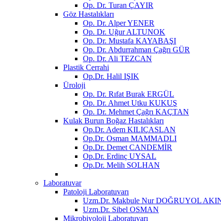
Op. Dr. Turan ÇAYIR
Göz Hastalıkları
Op. Dr. Alper YENER
Op. Dr. Uğur ALTUNOK
Op. Dr. Mustafa KAYABAŞI
Op. Dr. Abdurrahman Çağrı GÜR
Op. Dr. Ali TEZCAN
Plastik Cerrahi
Op.Dr. Halil IŞIK
Üroloji
Op. Dr. Rıfat Burak ERGÜL
Op. Dr. Ahmet Utku KUKUŞ
Op. Dr. Mehmet Çağrı KAÇTAN
Kulak Burun Boğaz Hastalıkları
Op.Dr. Adem KILIÇASLAN
Op.Dr. Osman MAMMADLI
Op.Dr. Demet CANDEMİR
Op.Dr. Erdinç UYSAL
Op.Dr. Melih SOLHAN
Laboratuvar
Patoloji Laboratuvarı
Uzm.Dr. Makbule Nur DOĞRUYOL AKI
Uzm.Dr. Sibel OSMAN
Mikrobiyoloji Laboratuvarı