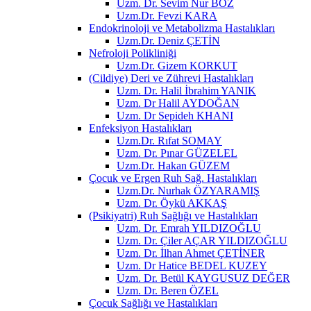
Uzm. Dr. Sevim Nur BOZ
Uzm.Dr. Fevzi KARA
Endokrinoloji ve Metabolizma Hastalıkları
Uzm.Dr. Deniz ÇETİN
Nefroloji Polikliniği
Uzm.Dr. Gizem KORKUT
(Cildiye) Deri ve Zührevi Hastalıkları
Uzm. Dr. Halil İbrahim YANIK
Uzm. Dr Halil AYDOĞAN
Uzm. Dr Sepideh KHANI
Enfeksiyon Hastalıkları
Uzm.Dr. Rıfat SOMAY
Uzm. Dr. Pınar GÜZELEL
Uzm.Dr. Hakan GÜZEM
Çocuk ve Ergen Ruh Sağ. Hastalıkları
Uzm.Dr. Nurhak ÖZYARAMIŞ
Uzm. Dr. Öykü AKKAŞ
(Psikiyatri) Ruh Sağlığı ve Hastalıkları
Uzm. Dr. Emrah YILDIZOĞLU
Uzm. Dr. Çiler AÇAR YILDIZOĞLU
Uzm. Dr. İlhan Ahmet ÇETİNER
Uzm. Dr Hatice BEDEL KUZEY
Uzm. Dr. Betül KAYGUSUZ DEĞER
Uzm. Dr. Beren ÖZEL
Çocuk Sağlığı ve Hastalıkları