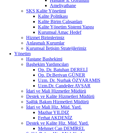
Hastane İç Görünüm
Ameliyathane
SKS Kalite Yönetimi
Kalite Politikası
Kalite Birim Çalışanları
Kalite Yönetim Sistemi Yapısı
Kurumsal Amaç Hedef
Hizmet Birimlerimiz
Anlaşmalı Kurumlar
Kurumsal İletişim Stratejilerimiz
Yönetim
Hastane Bashekimi
Başhekim Yardımcıları
Op. Dr. Batuhan DERELİ
Op. Dr.Berivan GÜNER
Uzm. Dr. Nurhak ÖZYARAMIŞ
Uzm.Dr. Candeğer AVŞAR
İdari ve Mali Hizmetler Müdürü
Destek ve Kalite Hizmetleri Müdürü
Sağlık Bakım Hizmetleri Müdürü
İdari ve Mali Hiz. Müd. Yard.
Mazhar YILDIZ
Ferhat AKDENİZ
Destek ve Kalite Hiz. Müd. Yard.
Mehmet Can DEMİREL