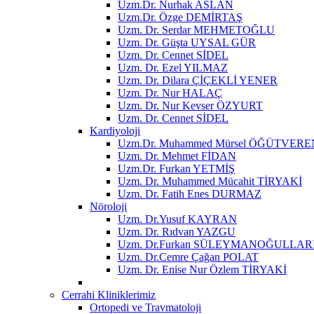
Uzm.Dr. Nurhak ASLAN
Uzm.Dr. Özge DEMİRTAŞ
Uzm. Dr. Serdar MEHMETOĞLU
Uzm. Dr. Güşta UYSAL GÜR
Uzm. Dr. Cennet SİDEL
Uzm. Dr. Ezel YILMAZ
Uzm. Dr. Dilara ÇİÇEKLİ YENER
Uzm. Dr. Nur HALAÇ
Uzm. Dr. Nur Kevser ÖZYURT
Uzm. Dr. Cennet SİDEL
Kardiyoloji
Uzm.Dr. Muhammed Mürsel ÖĞÜTVERE
Uzm. Dr. Mehmet FİDAN
Uzm.Dr. Furkan YETMİŞ
Uzm. Dr. Muhammed Mücahit TİRYAKİ
Uzm. Dr. Fatih Enes DURMAZ
Nöroloji
Uzm. Dr.Yusuf KAYRAN
Uzm. Dr. Rıdvan YAZGU
Uzm. Dr.Furkan SÜLEYMANOĞULLAR
Uzm. Dr.Cemre Çağan POLAT
Uzm. Dr. Enise Nur Özlem TİRYAKİ
Cerrahi Kliniklerimiz
Ortopedi ve Travmatoloji