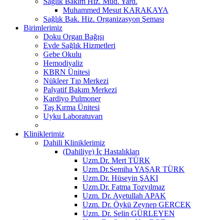
Sağlık Bakım Hiz. Müd. Yard.
Muhammed Mesut KARAKAYA
Sağlık Bak. Hiz. Organizasyon Şeması
Birimlerimiz
Doku Organ Bağışı
Evde Sağlık Hizmetleri
Gebe Okulu
Hemodiyaliz
KBRN Ünitesi
Nükleer Tıp Merkezi
Palyatif Bakım Merkezi
Kardiyo Pulmoner
Taş Kırma Ünitesi
Uyku Laboratuvarı
Kliniklerimiz
Dahili Kliniklerimiz
(Dahiliye) İç Hastalıkları
Uzm.Dr. Mert TÜRK
Uzm.Dr.Semiha YAŞAR TÜRK
Uzm.Dr. Hüseyin ŞAKI
Uzm.Dr. Fatma Tozyılmaz
Uzm. Dr. Ayetullah APAK
Uzm. Dr. Öykü Zeynep GERÇEK
Uzm. Dr. Selin GÜRLEYEN