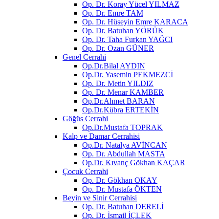
Op. Dr. Koray Yücel YILMAZ
Op. Dr. Emre TAM
Op. Dr. Hüseyin Emre KARACA
Op. Dr. Batuhan YÖRÜK
Op. Dr. Taha Furkan YAĞCI
Op. Dr. Ozan GÜNER
Genel Cerrahi
Op.Dr.Bilal AYDIN
Op.Dr. Yasemin PEKMEZCİ
Op. Dr. Metin YILDIZ
Op. Dr. Menar KAMBER
Op.Dr.Ahmet BARAN
Op.Dr.Kübra ERTEKİN
Göğüs Cerrahi
Op.Dr.Mustafa TOPRAK
Kalp ve Damar Cerrahisi
Op.Dr. Natalya AVİNCAN
Op. Dr. Abdullah MASTA
Op.Dr. Kıvanç Gökhan KAÇAR
Çocuk Cerrahi
Op. Dr. Gökhan OKAY
Op. Dr. Mustafa ÖKTEN
Beyin ve Sinir Cerrahisi
Op. Dr. Batuhan DERELİ
Op. Dr. İsmail İÇLEK