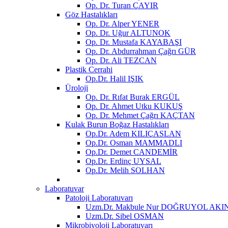
Op. Dr. Turan ÇAYIR
Göz Hastalıkları
Op. Dr. Alper YENER
Op. Dr. Uğur ALTUNOK
Op. Dr. Mustafa KAYABAŞI
Op. Dr. Abdurrahman Çağrı GÜR
Op. Dr. Ali TEZCAN
Plastik Cerrahi
Op.Dr. Halil IŞIK
Üroloji
Op. Dr. Rıfat Burak ERGÜL
Op. Dr. Ahmet Utku KUKUŞ
Op. Dr. Mehmet Çağrı KAÇTAN
Kulak Burun Boğaz Hastalıkları
Op.Dr. Adem KILIÇASLAN
Op.Dr. Osman MAMMADLI
Op.Dr. Demet CANDEMİR
Op.Dr. Erdinç UYSAL
Op.Dr. Melih SOLHAN
Laboratuvar
Patoloji Laboratuvarı
Uzm.Dr. Makbule Nur DOĞRUYOL AKI
Uzm.Dr. Sibel OSMAN
Mikrobiyoloji Laboratuvarı