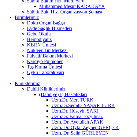
Sağlık Bakım Hiz. Müd. Yard.
Muhammed Mesut KARAKAYA
Sağlık Bak. Hiz. Organizasyon Şeması
Birimlerimiz
Doku Organ Bağışı
Evde Sağlık Hizmetleri
Gebe Okulu
Hemodiyaliz
KBRN Ünitesi
Nükleer Tıp Merkezi
Palyatif Bakım Merkezi
Kardiyo Pulmoner
Taş Kırma Ünitesi
Uyku Laboratuvarı
Kliniklerimiz
Dahili Kliniklerimiz
(Dahiliye) İç Hastalıkları
Uzm.Dr. Mert TÜRK
Uzm.Dr.Semiha YAŞAR TÜRK
Uzm.Dr. Hüseyin ŞAKI
Uzm.Dr. Fatma Tozyılmaz
Uzm. Dr. Ayetullah APAK
Uzm. Dr. Öykü Zeynep GERÇEK
Uzm. Dr. Selin GÜRLEYEN