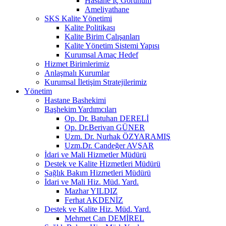
Hastane İç Görünüm
Ameliyathane
SKS Kalite Yönetimi
Kalite Politikası
Kalite Birim Çalışanları
Kalite Yönetim Sistemi Yapısı
Kurumsal Amaç Hedef
Hizmet Birimlerimiz
Anlaşmalı Kurumlar
Kurumsal İletişim Stratejilerimiz
Yönetim
Hastane Bashekimi
Başhekim Yardımcıları
Op. Dr. Batuhan DERELİ
Op. Dr.Berivan GÜNER
Uzm. Dr. Nurhak ÖZYARAMIŞ
Uzm.Dr. Candeğer AVŞAR
İdari ve Mali Hizmetler Müdürü
Destek ve Kalite Hizmetleri Müdürü
Sağlık Bakım Hizmetleri Müdürü
İdari ve Mali Hiz. Müd. Yard.
Mazhar YILDIZ
Ferhat AKDENİZ
Destek ve Kalite Hiz. Müd. Yard.
Mehmet Can DEMİREL