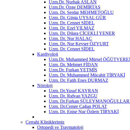
Uzm.Dr. Nurhak ASLAN
Uzm.Dr. Özge DEMİRTAŞ
Uzm. Dr. Serdar MEHMETOĞLU
Uzm. Dr. Güşta UYSAL GÜR
Uzm. Dr. Cennet SİDEL
Uzm. Dr. Ezel YILMAZ
Uzm. Dr. Dilara ÇİÇEKLİ YENER
Uzm. Dr. Nur HALAÇ
Uzm. Dr. Nur Kevser ÖZYURT
Uzm. Dr. Cennet SİDEL
Kardiyoloji
Uzm.Dr. Muhammed Mürsel ÖĞÜTVERE
Uzm. Dr. Mehmet FİDAN
Uzm.Dr. Furkan YETMİŞ
Uzm. Dr. Muhammed Mücahit TİRYAKİ
Uzm. Dr. Fatih Enes DURMAZ
Nöroloji
Uzm. Dr.Yusuf KAYRAN
Uzm. Dr. Rıdvan YAZGU
Uzm. Dr.Furkan SÜLEYMANOĞULLAR
Uzm. Dr.Cemre Çağan POLAT
Uzm. Dr. Enise Nur Özlem TİRYAKİ
Cerrahi Kliniklerimiz
Ortopedi ve Travmatoloji