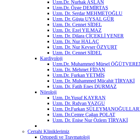
Uzm.Dr. Nurhak ASLAN
Uzm.Dr. Özge DEMİRTAŞ
Uzm. Dr. Serdar MEHMETOĞLU
Uzm. Dr. Güşta UYSAL GÜR
Uzm. Dr. Cennet SİDEL
Uzm. Dr. Ezel YILMAZ
Uzm. Dr. Dilara ÇİÇEKLİ YENER
Uzm. Dr. Nur HALAÇ
Uzm. Dr. Nur Kevser ÖZYURT
Uzm. Dr. Cennet SİDEL
Kardiyoloji
Uzm.Dr. Muhammed Mürsel ÖĞÜTVERE
Uzm. Dr. Mehmet FİDAN
Uzm.Dr. Furkan YETMİŞ
Uzm. Dr. Muhammed Mücahit TİRYAKİ
Uzm. Dr. Fatih Enes DURMAZ
Nöroloji
Uzm. Dr.Yusuf KAYRAN
Uzm. Dr. Rıdvan YAZGU
Uzm. Dr.Furkan SÜLEYMANOĞULLAR
Uzm. Dr.Cemre Çağan POLAT
Uzm. Dr. Enise Nur Özlem TİRYAKİ
Cerrahi Kliniklerimiz
Ortopedi ve Travmatoloji