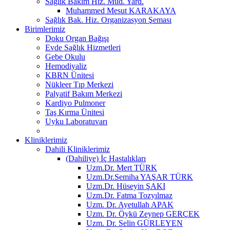
Sağlık Bakım Hiz. Müd. Yard.
Muhammed Mesut KARAKAYA
Sağlık Bak. Hiz. Organizasyon Şeması
Birimlerimiz
Doku Organ Bağışı
Evde Sağlık Hizmetleri
Gebe Okulu
Hemodiyaliz
KBRN Ünitesi
Nükleer Tıp Merkezi
Palyatif Bakım Merkezi
Kardiyo Pulmoner
Taş Kırma Ünitesi
Uyku Laboratuvarı
Kliniklerimiz
Dahili Kliniklerimiz
(Dahiliye) İç Hastalıkları
Uzm.Dr. Mert TÜRK
Uzm.Dr.Semiha YAŞAR TÜRK
Uzm.Dr. Hüseyin ŞAKI
Uzm.Dr. Fatma Tozyılmaz
Uzm. Dr. Ayetullah APAK
Uzm. Dr. Öykü Zeynep GERÇEK
Uzm. Dr. Selin GÜRLEYEN