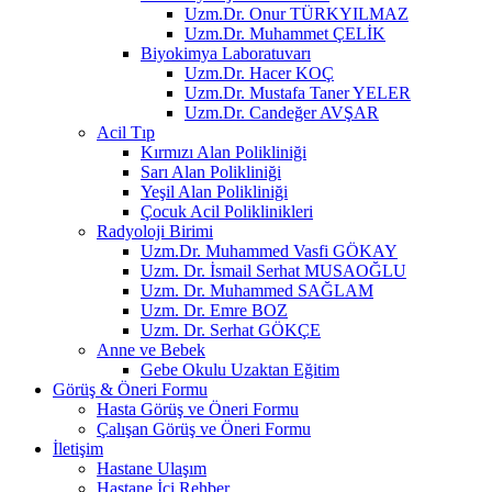
Uzm.Dr. Onur TÜRKYILMAZ
Uzm.Dr. Muhammet ÇELİK
Biyokimya Laboratuvarı
Uzm.Dr. Hacer KOÇ
Uzm.Dr. Mustafa Taner YELER
Uzm.Dr. Candeğer AVŞAR
Acil Tıp
Kırmızı Alan Polikliniği
Sarı Alan Polikliniği
Yeşil Alan Polikliniği
Çocuk Acil Poliklinikleri
Radyoloji Birimi
Uzm.Dr. Muhammed Vasfi GÖKAY
Uzm. Dr. İsmail Serhat MUSAOĞLU
Uzm. Dr. Muhammed SAĞLAM
Uzm. Dr. Emre BOZ
Uzm. Dr. Serhat GÖKÇE
Anne ve Bebek
Gebe Okulu Uzaktan Eğitim
Görüş & Öneri Formu
Hasta Görüş ve Öneri Formu
Çalışan Görüş ve Öneri Formu
İletişim
Hastane Ulaşım
Hastane İçi Rehber