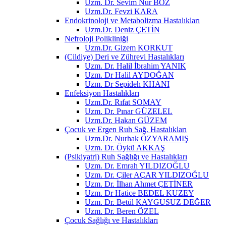
Uzm. Dr. Sevim Nur BOZ
Uzm.Dr. Fevzi KARA
Endokrinoloji ve Metabolizma Hastalıkları
Uzm.Dr. Deniz ÇETİN
Nefroloji Polikliniği
Uzm.Dr. Gizem KORKUT
(Cildiye) Deri ve Zührevi Hastalıkları
Uzm. Dr. Halil İbrahim YANIK
Uzm. Dr Halil AYDOĞAN
Uzm. Dr Sepideh KHANI
Enfeksiyon Hastalıkları
Uzm.Dr. Rıfat SOMAY
Uzm. Dr. Pınar GÜZELEL
Uzm.Dr. Hakan GÜZEM
Çocuk ve Ergen Ruh Sağ. Hastalıkları
Uzm.Dr. Nurhak ÖZYARAMIŞ
Uzm. Dr. Öykü AKKAŞ
(Psikiyatri) Ruh Sağlığı ve Hastalıkları
Uzm. Dr. Emrah YILDIZOĞLU
Uzm. Dr. Çiler AÇAR YILDIZOĞLU
Uzm. Dr. İlhan Ahmet ÇETİNER
Uzm. Dr Hatice BEDEL KUZEY
Uzm. Dr. Betül KAYGUSUZ DEĞER
Uzm. Dr. Beren ÖZEL
Çocuk Sağlığı ve Hastalıkları