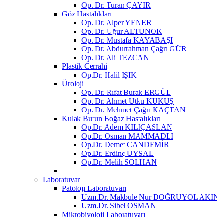
Op. Dr. Turan ÇAYIR
Göz Hastalıkları
Op. Dr. Alper YENER
Op. Dr. Uğur ALTUNOK
Op. Dr. Mustafa KAYABAŞI
Op. Dr. Abdurrahman Çağrı GÜR
Op. Dr. Ali TEZCAN
Plastik Cerrahi
Op.Dr. Halil IŞIK
Üroloji
Op. Dr. Rıfat Burak ERGÜL
Op. Dr. Ahmet Utku KUKUŞ
Op. Dr. Mehmet Çağrı KAÇTAN
Kulak Burun Boğaz Hastalıkları
Op.Dr. Adem KILIÇASLAN
Op.Dr. Osman MAMMADLI
Op.Dr. Demet CANDEMİR
Op.Dr. Erdinç UYSAL
Op.Dr. Melih SOLHAN
Laboratuvar
Patoloji Laboratuvarı
Uzm.Dr. Makbule Nur DOĞRUYOL AKI
Uzm.Dr. Sibel OSMAN
Mikrobiyoloji Laboratuvarı