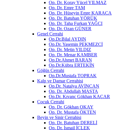
Op. Dr. Koray Yücel YILMAZ
Op. Dr. Emre TAM
Op. Dr. Hüseyin Emre KARACA
Op. Dr. Batuhan YÖRÜK
Op. Dr. Taha Furkan YAĞCI
Op. Dr. Ozan GÜNER
Genel Cerrahi
Op.Dr.Bilal AYDIN
Op.Dr. Yasemin PEKMEZCİ
Op. Dr. Metin YILDIZ
Op. Dr. Menar KAMBER
Op.Dr.Ahmet BARAN
Op.Dr.Kübra ERTEKİN
Göğüs Cerrahi
Op.Dr.Mustafa TOPRAK
Kalp ve Damar Cerrahisi
Op.Dr. Natalya AVİNCAN
Op. Dr. Abdullah MASTA
Op.Dr. Kıvanç Gökhan KAÇAR
Çocuk Cerrahi
Op. Dr. Gökhan OKAY
Op. Dr. Mustafa ÖKTEN
Beyin ve Sinir Cerrahisi
Op. Dr. Batuhan DERELİ
Op. Dr. İsmail İÇLEK