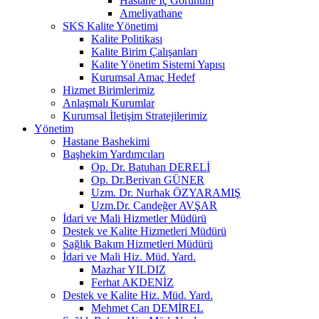
Hastane İç Görünüm
Ameliyathane
SKS Kalite Yönetimi
Kalite Politikası
Kalite Birim Çalışanları
Kalite Yönetim Sistemi Yapısı
Kurumsal Amaç Hedef
Hizmet Birimlerimiz
Anlaşmalı Kurumlar
Kurumsal İletişim Stratejilerimiz
Yönetim
Hastane Bashekimi
Başhekim Yardımcıları
Op. Dr. Batuhan DERELİ
Op. Dr.Berivan GÜNER
Uzm. Dr. Nurhak ÖZYARAMIŞ
Uzm.Dr. Candeğer AVŞAR
İdari ve Mali Hizmetler Müdürü
Destek ve Kalite Hizmetleri Müdürü
Sağlık Bakım Hizmetleri Müdürü
İdari ve Mali Hiz. Müd. Yard.
Mazhar YILDIZ
Ferhat AKDENİZ
Destek ve Kalite Hiz. Müd. Yard.
Mehmet Can DEMİREL