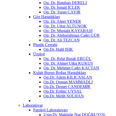
Op. Dr. Batuhan DERELİ
Op. Dr. İsmail İÇLEK
Op. Dr. Turan ÇAYIR
Göz Hastalıkları
Op. Dr. Alper YENER
Op. Dr. Uğur ALTUNOK
Op. Dr. Mustafa KAYABAŞI
Op. Dr. Abdurrahman Çağrı GÜR
Op. Dr. Ali TEZCAN
Plastik Cerrahi
Op.Dr. Halil IŞIK
Üroloji
Op. Dr. Rıfat Burak ERGÜL
Op. Dr. Ahmet Utku KUKUŞ
Op. Dr. Mehmet Çağrı KAÇTAN
Kulak Burun Boğaz Hastalıkları
Op.Dr. Adem KILIÇASLAN
Op.Dr. Osman MAMMADLI
Op.Dr. Demet CANDEMİR
Op.Dr. Erdinç UYSAL
Op.Dr. Melih SOLHAN
Laboratuvar
Patoloji Laboratuvarı
Uzm.Dr. Makbule Nur DOĞRUYOL