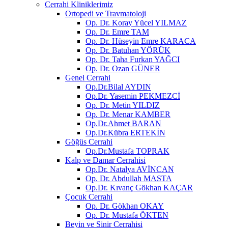
Cerrahi Kliniklerimiz
Ortopedi ve Travmatoloji
Op. Dr. Koray Yücel YILMAZ
Op. Dr. Emre TAM
Op. Dr. Hüseyin Emre KARACA
Op. Dr. Batuhan YÖRÜK
Op. Dr. Taha Furkan YAĞCI
Op. Dr. Ozan GÜNER
Genel Cerrahi
Op.Dr.Bilal AYDIN
Op.Dr. Yasemin PEKMEZCİ
Op. Dr. Metin YILDIZ
Op. Dr. Menar KAMBER
Op.Dr.Ahmet BARAN
Op.Dr.Kübra ERTEKİN
Göğüs Cerrahi
Op.Dr.Mustafa TOPRAK
Kalp ve Damar Cerrahisi
Op.Dr. Natalya AVİNCAN
Op. Dr. Abdullah MASTA
Op.Dr. Kıvanç Gökhan KAÇAR
Çocuk Cerrahi
Op. Dr. Gökhan OKAY
Op. Dr. Mustafa ÖKTEN
Beyin ve Sinir Cerrahisi