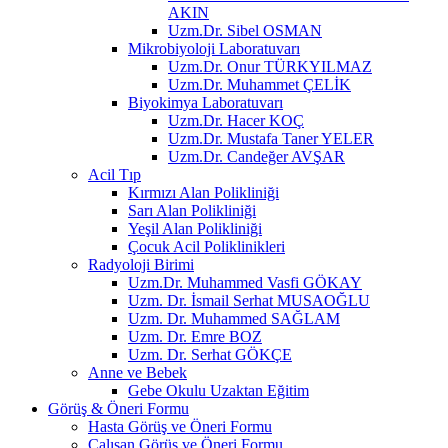
AKIN
Uzm.Dr. Sibel OSMAN
Mikrobiyoloji Laboratuvarı
Uzm.Dr. Onur TÜRKYILMAZ
Uzm.Dr. Muhammet ÇELİK
Biyokimya Laboratuvarı
Uzm.Dr. Hacer KOÇ
Uzm.Dr. Mustafa Taner YELER
Uzm.Dr. Candeğer AVŞAR
Acil Tıp
Kırmızı Alan Polikliniği
Sarı Alan Polikliniği
Yeşil Alan Polikliniği
Çocuk Acil Poliklinikleri
Radyoloji Birimi
Uzm.Dr. Muhammed Vasfi GÖKAY
Uzm. Dr. İsmail Serhat MUSAOĞLU
Uzm. Dr. Muhammed SAĞLAM
Uzm. Dr. Emre BOZ
Uzm. Dr. Serhat GÖKÇE
Anne ve Bebek
Gebe Okulu Uzaktan Eğitim
Görüş & Öneri Formu
Hasta Görüş ve Öneri Formu
Çalışan Görüş ve Öneri Formu