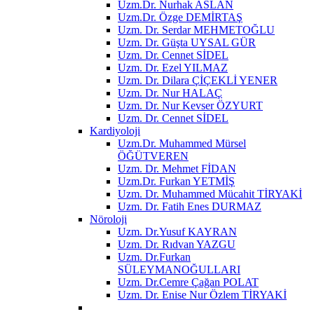
Uzm.Dr. Nurhak ASLAN
Uzm.Dr. Özge DEMİRTAŞ
Uzm. Dr. Serdar MEHMETOĞLU
Uzm. Dr. Güşta UYSAL GÜR
Uzm. Dr. Cennet SİDEL
Uzm. Dr. Ezel YILMAZ
Uzm. Dr. Dilara ÇİÇEKLİ YENER
Uzm. Dr. Nur HALAÇ
Uzm. Dr. Nur Kevser ÖZYURT
Uzm. Dr. Cennet SİDEL
Kardiyoloji
Uzm.Dr. Muhammed Mürsel
ÖĞÜTVEREN
Uzm. Dr. Mehmet FİDAN
Uzm.Dr. Furkan YETMİŞ
Uzm. Dr. Muhammed Mücahit TİRYAKİ
Uzm. Dr. Fatih Enes DURMAZ
Nöroloji
Uzm. Dr.Yusuf KAYRAN
Uzm. Dr. Rıdvan YAZGU
Uzm. Dr.Furkan
SÜLEYMANOĞULLARI
Uzm. Dr.Cemre Çağan POLAT
Uzm. Dr. Enise Nur Özlem TİRYAKİ