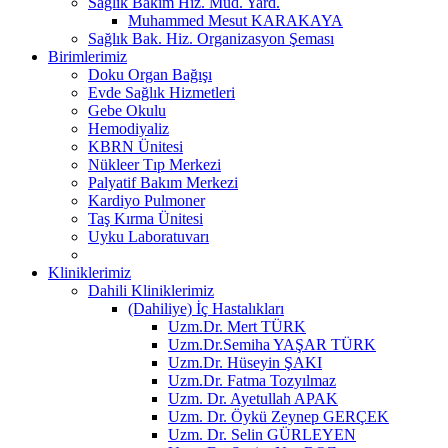
Sağlık Bakım Hiz. Müd. Yard.
Muhammed Mesut KARAKAYA
Sağlık Bak. Hiz. Organizasyon Şeması
Birimlerimiz
Doku Organ Bağışı
Evde Sağlık Hizmetleri
Gebe Okulu
Hemodiyaliz
KBRN Ünitesi
Nükleer Tıp Merkezi
Palyatif Bakım Merkezi
Kardiyo Pulmoner
Taş Kırma Ünitesi
Uyku Laboratuvarı
Kliniklerimiz
Dahili Kliniklerimiz
(Dahiliye) İç Hastalıkları
Uzm.Dr. Mert TÜRK
Uzm.Dr.Semiha YAŞAR TÜRK
Uzm.Dr. Hüseyin ŞAKI
Uzm.Dr. Fatma Tozyılmaz
Uzm. Dr. Ayetullah APAK
Uzm. Dr. Öykü Zeynep GERÇEK
Uzm. Dr. Selin GÜRLEYEN