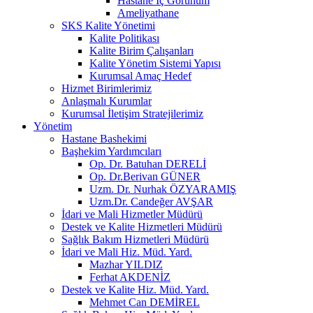
Hastane İç Görünüm
Ameliyathane
SKS Kalite Yönetimi
Kalite Politikası
Kalite Birim Çalışanları
Kalite Yönetim Sistemi Yapısı
Kurumsal Amaç Hedef
Hizmet Birimlerimiz
Anlaşmalı Kurumlar
Kurumsal İletişim Stratejilerimiz
Yönetim
Hastane Bashekimi
Başhekim Yardımcıları
Op. Dr. Batuhan DERELİ
Op. Dr.Berivan GÜNER
Uzm. Dr. Nurhak ÖZYARAMIŞ
Uzm.Dr. Candeğer AVŞAR
İdari ve Mali Hizmetler Müdürü
Destek ve Kalite Hizmetleri Müdürü
Sağlık Bakım Hizmetleri Müdürü
İdari ve Mali Hiz. Müd. Yard.
Mazhar YILDIZ
Ferhat AKDENİZ
Destek ve Kalite Hiz. Müd. Yard.
Mehmet Can DEMİREL