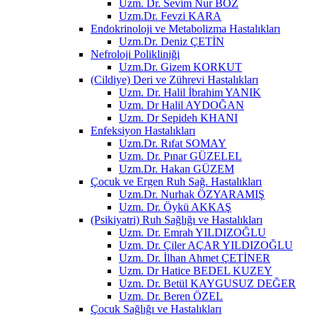
Uzm. Dr. Sevim Nur BOZ
Uzm.Dr. Fevzi KARA
Endokrinoloji ve Metabolizma Hastalıkları
Uzm.Dr. Deniz ÇETİN
Nefroloji Polikliniği
Uzm.Dr. Gizem KORKUT
(Cildiye) Deri ve Zührevi Hastalıkları
Uzm. Dr. Halil İbrahim YANIK
Uzm. Dr Halil AYDOĞAN
Uzm. Dr Sepideh KHANI
Enfeksiyon Hastalıkları
Uzm.Dr. Rıfat SOMAY
Uzm. Dr. Pınar GÜZELEL
Uzm.Dr. Hakan GÜZEM
Çocuk ve Ergen Ruh Sağ. Hastalıkları
Uzm.Dr. Nurhak ÖZYARAMIŞ
Uzm. Dr. Öykü AKKAŞ
(Psikiyatri) Ruh Sağlığı ve Hastalıkları
Uzm. Dr. Emrah YILDIZOĞLU
Uzm. Dr. Çiler AÇAR YILDIZOĞLU
Uzm. Dr. İlhan Ahmet ÇETİNER
Uzm. Dr Hatice BEDEL KUZEY
Uzm. Dr. Betül KAYGUSUZ DEĞER
Uzm. Dr. Beren ÖZEL
Çocuk Sağlığı ve Hastalıkları