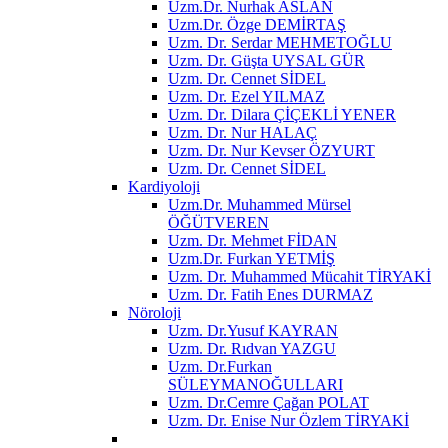
Uzm.Dr. Nurhak ASLAN
Uzm.Dr. Özge DEMİRTAŞ
Uzm. Dr. Serdar MEHMETOĞLU
Uzm. Dr. Güşta UYSAL GÜR
Uzm. Dr. Cennet SİDEL
Uzm. Dr. Ezel YILMAZ
Uzm. Dr. Dilara ÇİÇEKLİ YENER
Uzm. Dr. Nur HALAÇ
Uzm. Dr. Nur Kevser ÖZYURT
Uzm. Dr. Cennet SİDEL
Kardiyoloji
Uzm.Dr. Muhammed Mürsel
ÖĞÜTVEREN
Uzm. Dr. Mehmet FİDAN
Uzm.Dr. Furkan YETMİŞ
Uzm. Dr. Muhammed Mücahit TİRYAKİ
Uzm. Dr. Fatih Enes DURMAZ
Nöroloji
Uzm. Dr.Yusuf KAYRAN
Uzm. Dr. Rıdvan YAZGU
Uzm. Dr.Furkan
SÜLEYMANOĞULLARI
Uzm. Dr.Cemre Çağan POLAT
Uzm. Dr. Enise Nur Özlem TİRYAKİ