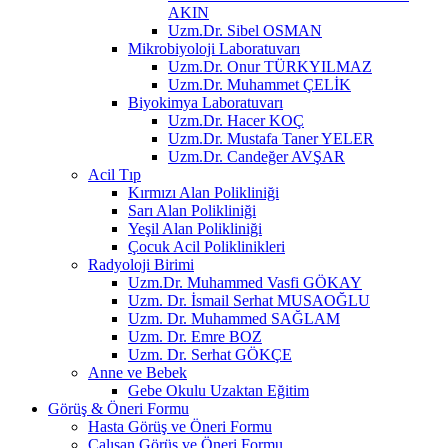
AKIN
Uzm.Dr. Sibel OSMAN
Mikrobiyoloji Laboratuvarı
Uzm.Dr. Onur TÜRKYILMAZ
Uzm.Dr. Muhammet ÇELİK
Biyokimya Laboratuvarı
Uzm.Dr. Hacer KOÇ
Uzm.Dr. Mustafa Taner YELER
Uzm.Dr. Candeğer AVŞAR
Acil Tıp
Kırmızı Alan Polikliniği
Sarı Alan Polikliniği
Yeşil Alan Polikliniği
Çocuk Acil Poliklinikleri
Radyoloji Birimi
Uzm.Dr. Muhammed Vasfi GÖKAY
Uzm. Dr. İsmail Serhat MUSAOĞLU
Uzm. Dr. Muhammed SAĞLAM
Uzm. Dr. Emre BOZ
Uzm. Dr. Serhat GÖKÇE
Anne ve Bebek
Gebe Okulu Uzaktan Eğitim
Görüş & Öneri Formu
Hasta Görüş ve Öneri Formu
Çalışan Görüş ve Öneri Formu