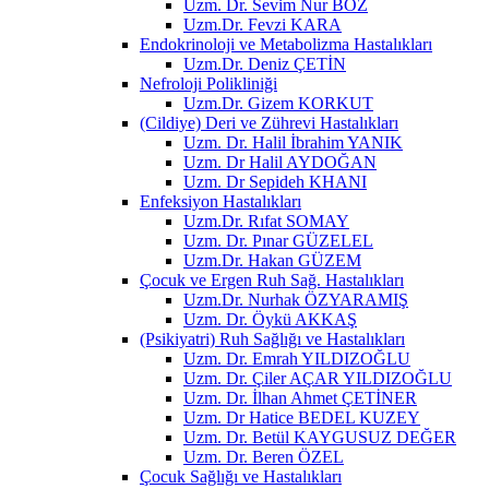
Uzm. Dr. Sevim Nur BOZ
Uzm.Dr. Fevzi KARA
Endokrinoloji ve Metabolizma Hastalıkları
Uzm.Dr. Deniz ÇETİN
Nefroloji Polikliniği
Uzm.Dr. Gizem KORKUT
(Cildiye) Deri ve Zührevi Hastalıkları
Uzm. Dr. Halil İbrahim YANIK
Uzm. Dr Halil AYDOĞAN
Uzm. Dr Sepideh KHANI
Enfeksiyon Hastalıkları
Uzm.Dr. Rıfat SOMAY
Uzm. Dr. Pınar GÜZELEL
Uzm.Dr. Hakan GÜZEM
Çocuk ve Ergen Ruh Sağ. Hastalıkları
Uzm.Dr. Nurhak ÖZYARAMIŞ
Uzm. Dr. Öykü AKKAŞ
(Psikiyatri) Ruh Sağlığı ve Hastalıkları
Uzm. Dr. Emrah YILDIZOĞLU
Uzm. Dr. Çiler AÇAR YILDIZOĞLU
Uzm. Dr. İlhan Ahmet ÇETİNER
Uzm. Dr Hatice BEDEL KUZEY
Uzm. Dr. Betül KAYGUSUZ DEĞER
Uzm. Dr. Beren ÖZEL
Çocuk Sağlığı ve Hastalıkları