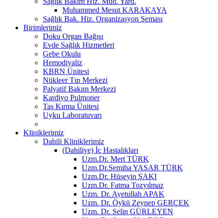
Sağlık Bakım Hiz. Müd. Yard.
Muhammed Mesut KARAKAYA
Sağlık Bak. Hiz. Organizasyon Şeması
Birimlerimiz
Doku Organ Bağışı
Evde Sağlık Hizmetleri
Gebe Okulu
Hemodiyaliz
KBRN Ünitesi
Nükleer Tıp Merkezi
Palyatif Bakım Merkezi
Kardiyo Pulmoner
Taş Kırma Ünitesi
Uyku Laboratuvarı
Kliniklerimiz
Dahili Kliniklerimiz
(Dahiliye) İç Hastalıkları
Uzm.Dr. Mert TÜRK
Uzm.Dr.Semiha YAŞAR TÜRK
Uzm.Dr. Hüseyin ŞAKI
Uzm.Dr. Fatma Tozyılmaz
Uzm. Dr. Ayetullah APAK
Uzm. Dr. Öykü Zeynep GERÇEK
Uzm. Dr. Selin GÜRLEYEN