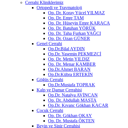
Cerrahi Kliniklerimiz
Ortopedi ve Travmatoloji
Op. Dr. Koray Yücel YILMAZ
Op. Dr. Emre TAM
Op. Dr. Hüseyin Emre KARACA
Op. Dr. Batuhan YÖRÜK
Op. Dr. Taha Furkan YAĞCI
Op. Dr. Ozan GÜNER
Genel Cerrahi
Op.Dr.Bilal AYDIN
Op.Dr. Yasemin PEKMEZCİ
Op. Dr. Metin YILDIZ
Op. Dr. Menar KAMBER
Op.Dr.Ahmet BARAN
Op.Dr.Kübra ERTEKİN
Göğüs Cerrahi
Op.Dr.Mustafa TOPRAK
Kalp ve Damar Cerrahisi
Op.Dr. Natalya AVİNCAN
Op. Dr. Abdullah MASTA
Op.Dr. Kıvanç Gökhan KAÇAR
Çocuk Cerrahi
Op. Dr. Gökhan OKAY
Op. Dr. Mustafa ÖKTEN
Beyin ve Sinir Cerrahisi