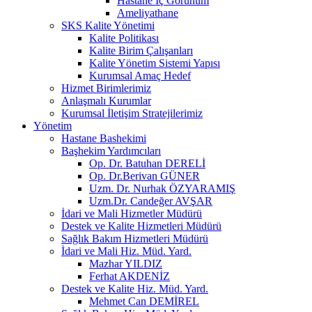
Hastane İç Görünüm
Ameliyathane
SKS Kalite Yönetimi
Kalite Politikası
Kalite Birim Çalışanları
Kalite Yönetim Sistemi Yapısı
Kurumsal Amaç Hedef
Hizmet Birimlerimiz
Anlaşmalı Kurumlar
Kurumsal İletişim Stratejilerimiz
Yönetim
Hastane Bashekimi
Başhekim Yardımcıları
Op. Dr. Batuhan DERELİ
Op. Dr.Berivan GÜNER
Uzm. Dr. Nurhak ÖZYARAMIŞ
Uzm.Dr. Candeğer AVŞAR
İdari ve Mali Hizmetler Müdürü
Destek ve Kalite Hizmetleri Müdürü
Sağlık Bakım Hizmetleri Müdürü
İdari ve Mali Hiz. Müd. Yard.
Mazhar YILDIZ
Ferhat AKDENİZ
Destek ve Kalite Hiz. Müd. Yard.
Mehmet Can DEMİREL