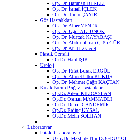
Op. Dr. Batuhan DERELİ
Op. Dr. İsmail İÇLEK
Op. Dr. Turan ÇAYIR
Göz Hastalıkları
Op. Dr. Alper YENER
Op. Dr. Uğur ALTUNOK
Op. Dr. Mustafa KAYABAŞI
Op. Dr. Abdurrahman Çağrı GÜR
Op. Dr. Ali TEZCAN
Plastik Cerrahi
Op.Dr. Halil IŞIK
Üroloji
Op. Dr. Rıfat Burak ERGÜL
Op. Dr. Ahmet Utku KUKUŞ
Op. Dr. Mehmet Çağrı KAÇTAN
Kulak Burun Boğaz Hastalıkları
Op.Dr. Adem KILIÇASLAN
Op.Dr. Osman MAMMADLI
Op.Dr. Demet CANDEMİR
Op.Dr. Erdinç UYSAL
Op.Dr. Melih SOLHAN
Laboratuvar
Patoloji Laboratuvarı
Uzm.Dr. Makbule Nur DOĞRUYOL